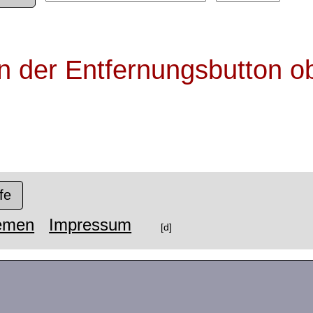
en der Entfernungsbutton o
fe
emen
Impressum
[d]