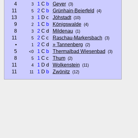
4
1
C
b
Geyer
3
(3)
11
2
C
b
Grünhain-Beierfeld
5
(4)
13
1
D c
Jöhstadt
3
(10)
9
1
C
b
Königswalde
2
(4)
8
2
C d
Mildenau
3
(1)
11
2
C c
Raschau-Markersbach
5
(3)
•
2
C d
» Tannenberg
1
(2)
5
1
C
b
Thermalbad Wiesenbad
<0
(3)
8
1
C c
Thum
5
(2)
11
1
D d
Wolkenstein
4
(11)
11
1
D
b
Zwönitz
11
(12)
Hinweise:
zu b) Kulturelles und touristisches Niveau eines Ortes oder
zu c) Das Familien-Niveau ergibt sich aus kind- und familien
und Unterkunft-Angeboten am Gast-Ort.