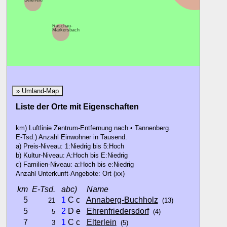
Beierfeld
Raschau-
Markersbach
» Umland-Map
Liste der Orte mit Eigenschaften
km) Luftlinie Zentrum-Entfernung nach • Tannenberg.
E-Tsd.) Anzahl Einwohner in Tausend.
a) Preis-Niveau: 1:Niedrig bis 5:Hoch
b) Kultur-Niveau: A:Hoch bis E:Niedrig
c) Familien-Niveau: a:Hoch bis e:Niedrig
Anzahl Unterkunft-Angebote: Ort (xx)
km
E-Tsd.
abc)
Name
5
1
C c
Annaberg-Buchholz
21
(13)
5
2
D e
Ehrenfriedersdorf
5
(4)
7
1
C c
Elterlein
3
(5)