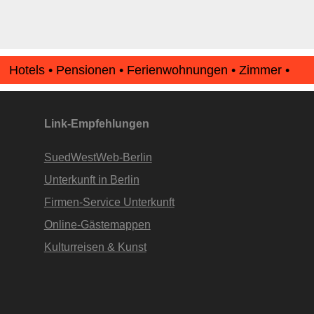
Hotels • Pensionen • Ferienwohnungen • Zimmer •
Apartments • www.Finde-Unterkunft.de
Link-Empfehlungen
SuedWestWeb-Berlin
Unterkunft in Berlin
Firmen-Service Unterkunft
Online-Gästemappen
Kulturreisen & Kunst