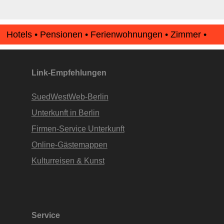
Hotels • Pensionen • Ferienwohnungen • Zimmer •
Apartments • www.Finde-Unterkunft.de
Link-Empfehlungen
SuedWestWeb-Berlin
Unterkunft in Berlin
Firmen-Service Unterkunft
Online-Gästemappen
Kulturreisen & Kunst
Service