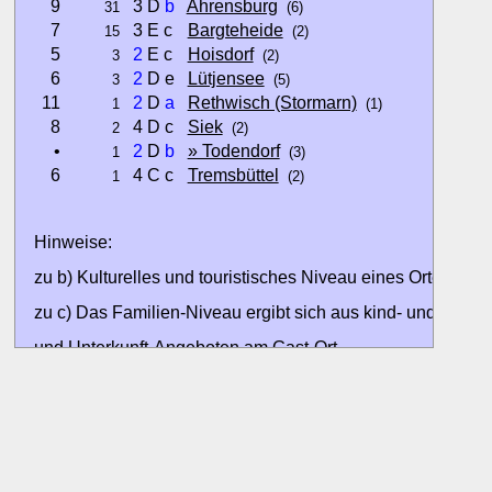
9
3 D
b
Ahrensburg
31
(6)
7
3 E c
Bargteheide
15
(2)
5
2
E c
Hoisdorf
3
(2)
6
2
D e
Lütjensee
3
(5)
11
2
D
a
Rethwisch (Stormarn)
1
(1)
8
4 D c
Siek
2
(2)
•
2
D
b
» Todendorf
1
(3)
6
4 C c
Tremsbüttel
1
(2)
Hinweise:
zu b) Kulturelles und touristisches Niveau eines Ortes oder
zu c) Das Familien-Niveau ergibt sich aus kind- und familien
und Unterkunft-Angeboten am Gast-Ort.
Alle Bewertungen haben die aktuell verfügbaren Daten zur
Bewertungen zurzeit noch ohne Lage-Bewertung.