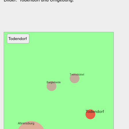
Todendorf
Tremsbüttel
Bargteheide
Todendorf
Ahrensburg