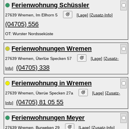
Ferienwohnung Schüssler
27639 Wremen, Im Ellhorn 5
[Lage]
[Zusatz-Info]
(04705) 556
OT: Wurster Nordsseküste
Ferienwohnungen Wremen
27639 Wremen, Üterlüe Specken 57
[Lage]
[Zusatz-
(04705) 338
Info]
Ferienwohnung in Wremen
27639 Wremen, Üterüe Specken 27a
[Lage]
[Zusatz-
(04705) 81 05 55
Info]
Ferienwohnungen Meyer
27639 Wremen, Burweken 29
[Lage]
[Zusatz-Info]