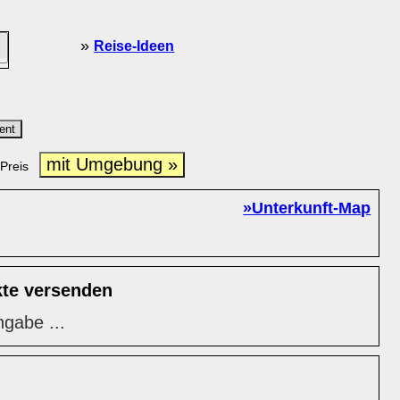
»
Reise-Ideen
ent
mit Umgebung »
Preis
»Unterkunft-Map
kte versenden
ngabe ...