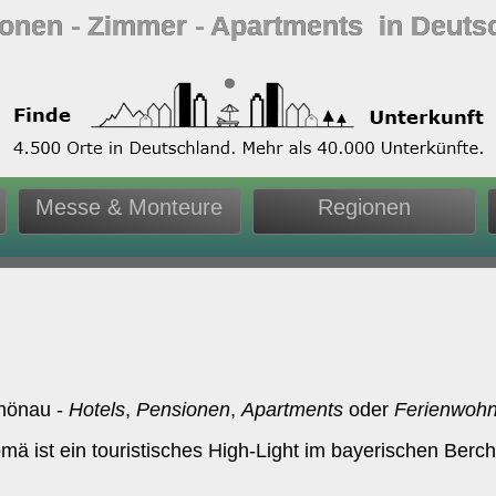
ionen ‐ Zimmer ‐ Apartments in Deuts
Messe & Monteure
Regionen
chönau -
Hotels
,
Pensionen
,
Apartments
oder
Ferienwoh
olomä ist ein touristisches High-Light im bayerischen 