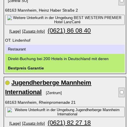
[Zentral SO]
68163 Mannheim, Heinz Haber Straße 2
(0621) 86 08 40
[Lage]
[Zusatz-Info]
OT: Lindenhof
Restaurant
Direkt-Buchung bei 200 Hotels in Deutschland mit deren
Bestpreis Garantie
Jugendherberge Mannheim
International
[Zentrum]
68163 Mannheim, Rheinpromenade 21
(0621) 82 27 18
[Lage]
[Zusatz-Info]