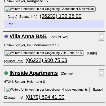
67346 Speyer, Korngasse 15
(06232) 100 25 00
[Lage]
[Zusatz-Info]
Cafe
Villa Anna B&B
[Zentral SW]
67346 Speyer, Im Oberkrämmerer 3
[Lage]
(06232) 900 75 08
[Zusatz-Info]
INnside Apartments
[Zentrum]
67346 Speyer, Holzmarkt 8
[Lage]
(0179) 594 41 00
[Zusatz-Info]