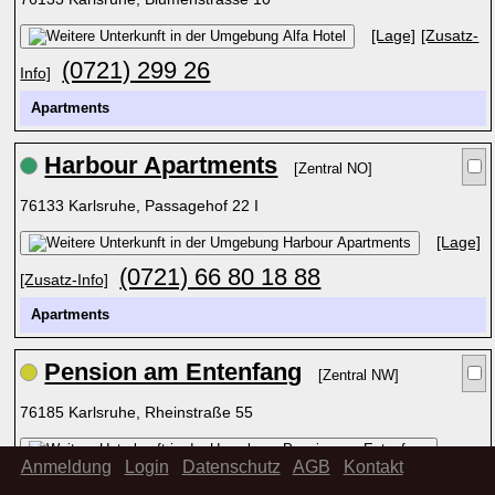
[Lage]
[Zusatz-
(0721) 299 26
Info]
Apartments
Harbour Apartments
[Zentral NO]
76133 Karlsruhe, Passagehof 22 I
[Lage]
(0721) 66 80 18 88
[Zusatz-Info]
Apartments
Pension am Entenfang
[Zentral NW]
76185 Karlsruhe, Rheinstraße 55
Anmeldung
Login
Datenschutz
AGB
Kontakt
(0721) 55 71 70
[Lage]
[Zusatz-Info]