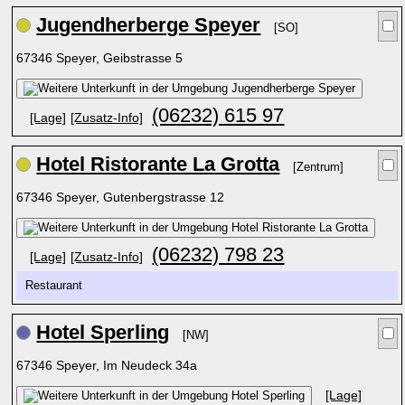
Jugendherberge Speyer
[SO]
67346 Speyer, Geibstrasse 5
(06232) 615 97
[Lage]
[Zusatz-Info]
Hotel Ristorante La Grotta
[Zentrum]
67346 Speyer, Gutenbergstrasse 12
(06232) 798 23
[Lage]
[Zusatz-Info]
Restaurant
Hotel Sperling
[NW]
67346 Speyer, Im Neudeck 34a
[Lage]