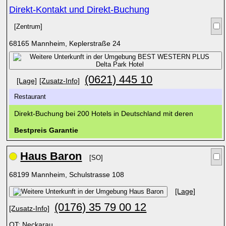
[Zentrum]
68165 Mannheim, Keplerstraße 24
(0621) 445 10
[Lage]
[Zusatz-Info]
Restaurant
Direkt-Buchung bei 200 Hotels in Deutschland mit deren
Bestpreis Garantie
Haus Baron
[SO]
68199 Mannheim, Schulstrasse 108
[Lage]
(0176) 35 79 00 12
[Zusatz-Info]
OT: Neckarau