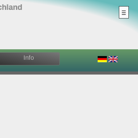
chland
Info