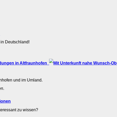
n
 in Deutschland!
dungen in Altfraunhofen
aunhofen und im Umland.
en
.
tionen
nteressant zu wissen?