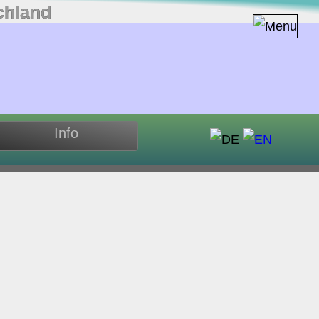
chland
Info