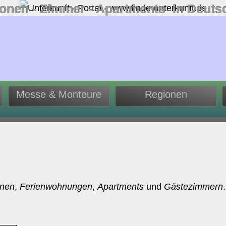
ionen ‐ Zimmer ‐ Apartments in Deuts
Messe & Monteure
Regionen
onen
,
Ferienwohnungen
,
Apartments
und
Gästezimmern
.