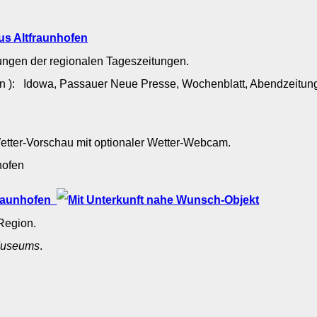
n
us Altfraunhofen
dungen der regionalen Tageszeitungen.
en ): Idowa, Passauer Neue Presse, Wochenblatt, Abendzeitu
Wetter-Vorschau mit optionaler Wetter-Webcam.
nhofen
tfraunhofen
Region.
useums
.