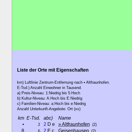
Liste der Orte mit Eigenschaften
km) Luftlinie Zentrum-Entfernung nach • Altfraunhofen.
E-Tsd.) Anzahl Einwohner in Tausend.
a) Preis-Niveau: 1:Niedrig bis 5:Hoch
b) Kultur-Niveau: A:Hoch bis E:Niedrig
c) Familien-Niveau: a:Hoch bis e:Niedrig
Anzahl Unterkunft-Angebote: Ort (xx)
km
E-Tsd.
abc)
Name
•
2
D e
» Altfraunhofen
2
(2)
8
2
E c
Geisenhausen
6
(2)