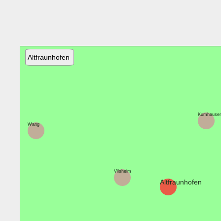
Altfraunhofen
Kumhause
Wang
Vilsheim
Altfraunhofen