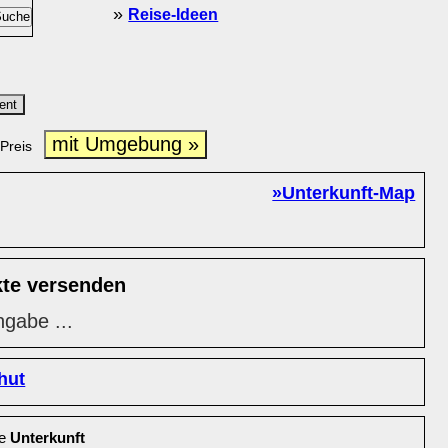
»
Reise-Ideen
ent
mit Umgebung »
Preis
»Unterkunft-Map
kte versenden
ngabe ...
hut
le
Unterkunft