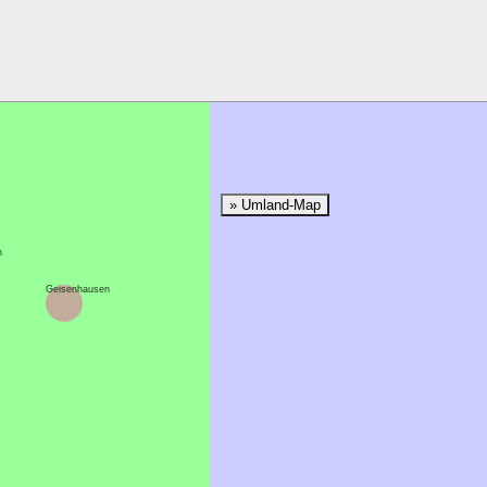
» Umland-Map
n
Geisenhausen