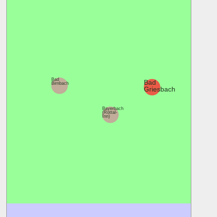
Bad
Bad
Birnbach
Griesbach
Bayerbach
(Rottal-
Inn)