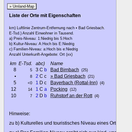
» Umland-Map
Liste der Orte mit Eigenschaften
km) Luftlinie Zentrum-Entfernung nach • Bad Griesbach.
E-Tsd.) Anzahl Einwohner in Tausend.
a) Preis-Niveau: 1:Niedrig bis 5:Hoch
b) Kultur-Niveau: A:Hoch bis E:Niedrig
c) Familien-Niveau: a:Hoch bis e:Niedrig
Anzahl Unterkunft-Angebote: Ort (xx)
km
E-Tsd.
abc)
Name
8
3 C
b
Bad Birnbach
5
(25)
•
2
C c
» Bad Griesbach
8
(21)
5
1
D c
Bayerbach (Rottal-Inn)
<0
(4)
12
1
C
a
Pocking
14
(12)
10
2
D
b
Ruhstorf an der Rott
7
(4)
Hinweise:
zu b) Kulturelles und touristisches Niveau eines Ortes oder