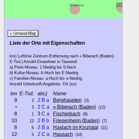
Hofstetten
Schuttertal
(Baden)
» Umland-Map
Liste der Orte mit Eigenschaften
km) Luftlinie Zentrum-Entfernung nach • Biberach (Baden).
E-Tsd.) Anzahl Einwohner in Tausend.
a) Preis-Niveau: 1:Niedrig bis 5:Hoch
b) Kultur-Niveau: A:Hoch bis E:Niedrig
c) Familien-Niveau: a:Hoch bis e:Niedrig
Anzahl Unterkunft-Angebote: Ort (xx)
km
E-Tsd.
abc)
Name
9
2
B
a
Berghaupten
2
(3)
•
2
C
a
» Biberach (Baden)
3
(12)
8
3 C
a
Fischerbach
1
(8)
10
2
B
b
Friesenheim (Baden)
12
(7)
8
2
B
a
Haslach im Kinzigtal
6
(11)
12
2
C
a
Hausach
5
(14)