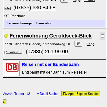
77781 Biberach (Baden), Bergle 3
[Lage]
[Zusatz-
(07835) 630 84 68
Info]
OT: Prinzbach
Ferienwohnungen
Bauernhof
Ferienwohnung Geroldseck-Blick
77781 Biberach (Baden), Strandbadweg 10
[Lage]
(07835) 261 99 00
[Zusatz-Info]
Reisen mit der Bundesbahn
Entspannt mit der Bahn zum Reiseziel
»
Anzahl Treffer: 12
Detail-Suche
FU-App - Eigener Standort
»