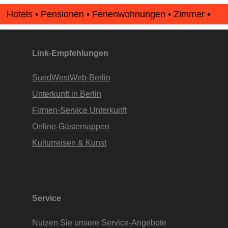
Hotels • Pensionen • Ferienwohnungen • Zimmer •
Apartments • www.Finde-Unterkunft.de
Link-Empfehlungen
SuedWestWeb-Berlin
Unterkunft in Berlin
Firmen-Service Unterkunft
Online-Gästemappen
Kulturreisen & Kunst
Service
Nutzen Sie unsere Service-Angebote