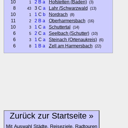
10
2
B
a
Hofstetten (Baden)
1
(3)
8
3 C
a
Lahr /Schwarzwald
43
(13)
10
1
C
b
Nordrach
1
(8)
11
2
B
a
Oberharmersbach
2
(16)
10
1
C
a
Schuttertal
3
(14)
6
2
C
a
Seelbach (Schutter)
5
(10)
6
1
C
a
Steinach (Ortenaukreis)
3
(6)
6
1
B
a
Zell am Harmersbach
8
(22)
Hinweise:
zu b) Kulturelles und touristisches Niveau eines Ortes oder
zu c) Das Familien-Niveau ergibt sich aus kind- und familien
und Unterkunft-Angeboten am Gast-Ort.
Alle Bewertungen haben die aktuell verfügbaren Daten zur
Zurück zur Startseite »
Bewertungen zurzeit noch ohne Lage-Bewertung.
Mit Auswahl Städte, Reiseziele, Radtouren