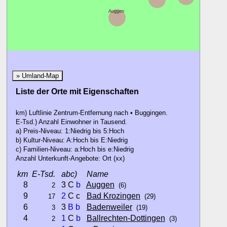
Auggen
» Umland-Map
Liste der Orte mit Eigenschaften
km) Luftlinie Zentrum-Entfernung nach • Buggingen.
E-Tsd.) Anzahl Einwohner in Tausend.
a) Preis-Niveau: 1:Niedrig bis 5:Hoch
b) Kultur-Niveau: A:Hoch bis E:Niedrig
c) Familien-Niveau: a:Hoch bis e:Niedrig
Anzahl Unterkunft-Angebote: Ort (xx)
km
E-Tsd.
abc)
Name
8
3 C
b
Auggen
2
(6)
9
2
C c
Bad Krozingen
17
(29)
6
3
B
b
Badenweiler
3
(19)
4
1
C
b
Ballrechten-Dottingen
2
(3)