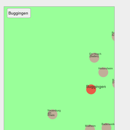
Buggingen
Bad
Krozingen
Eschbach
(Baden)
Heitersheim
Ballrechten-
Dottingen
Buggingen
Sulzbu
Neuenburg
am
Rhein
Badenweiler
Müllheim