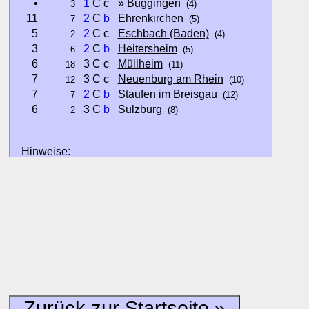
•
1
C c
» Buggingen
3
(4)
11
2
C
b
Ehrenkirchen
7
(5)
5
2
C c
Eschbach (Baden)
2
(4)
3
2
C
b
Heitersheim
6
(5)
6
3 C c
Müllheim
18
(11)
7
3 C c
Neuenburg am Rhein
12
(10)
7
2
C
b
Staufen im Breisgau
7
(12)
6
3 C
b
Sulzburg
2
(8)
Hinweise:
zu b) Kulturelles und touristisches Niveau eines Ortes oder
zu c) Das Familien-Niveau ergibt sich aus kind- und familien
und Unterkunft-Angeboten am Gast-Ort.
Alle Bewertungen haben die aktuell verfügbaren Daten zur
Bewertungen zurzeit noch ohne Lage-Bewertung.
Zurück zur Startseite »