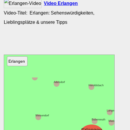
Video Erlangen
Video-Titel: Erlangen: Sehenswürdigkeiten,
Lieblingsplätze & unsere Tipps
Erlangen
Höchstadt
Pinzb
Adelsdorf
Heroldsbach
Langensendelbach
Weisendorf
Bubenreuth
Marloffstein
N
B