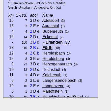
c) Familien-Niveau: a:Hoch bis e:Niedrig
Anzahl Unterkunft-Angebote: Ort (xx)
km
E-Tsd.
abc)
Name
15
3 D e
Adelsdorf
7
(3)
13
2
E e
Aurachtal
3
(1)
4
2
D e
Bubenreuth
4
(1)
16
2
D c
Eckental
14
(2)
•
3
B
c
»
Erlangen
100
(28)
13
2
B
c
Fürth
110
(18)
12
2
C
b
Heroldsbach
4
(3)
13
3 E e
Heroldsberg
8
(4)
9
3 D c
Herzogenaurach
23
(8)
19
2
D d
Höchstadt
13
(4)
11
4 D e
Kalchreuth
3
(1)
8
3 E e
Langensendelbach
2
(3)
19
2
E e
Langenzenn
10
(4)
6
3 D e
Marloffstein
1
(1)
10
2
B
a
Neunkirchen am Brand
<0
(1)
10
1
D
a
Obermichelbach
3
(1)
15
2
D c
Pinzberg
1
(3)