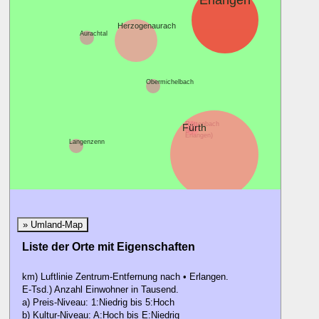
Erlangen
Herzogenaurach
Aurachtal
Obermichelbach
Röttenbach
Fürth
(bei
Erlangen)
Langenzenn
» Umland-Map
Liste der Orte mit Eigenschaften
km) Luftlinie Zentrum-Entfernung nach • Erlangen.
E-Tsd.) Anzahl Einwohner in Tausend.
a) Preis-Niveau: 1:Niedrig bis 5:Hoch
b) Kultur-Niveau: A:Hoch bis E:Niedrig