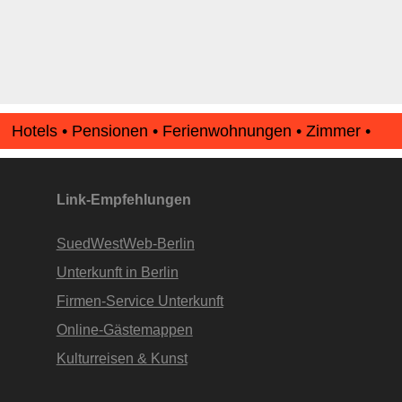
Hotels • Pensionen • Ferienwohnungen • Zimmer •
Apartments • www.Finde-Unterkunft.de
Link-Empfehlungen
SuedWestWeb-Berlin
Unterkunft in Berlin
Firmen-Service Unterkunft
Online-Gästemappen
Kulturreisen & Kunst