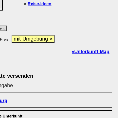
»
Reise-Ideen
ent
mit Umgebung »
Preis
»Unterkunft-Map
kte versenden
ngabe ...
urg
le
Unterkunft