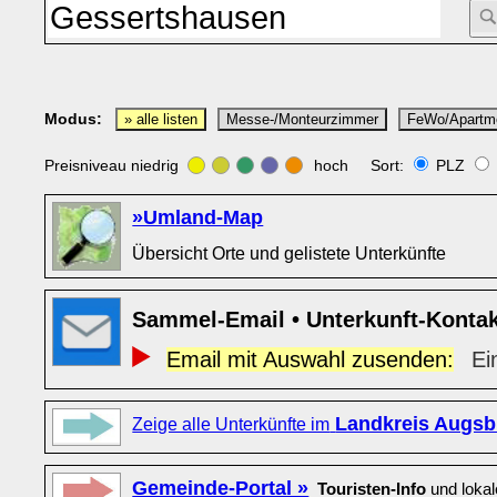
Modus:
» alle listen
Messe-/Monteurzimmer
FeWo/Apartm
Preisniveau niedrig
hoch Sort:
PLZ
»Umland-Map
Übersicht Orte und gelistete Unterkünfte
Sammel-Email • Unterkunft-Konta
Email mit Auswahl zusenden:
Ei
Landkreis Augsb
Zeige alle Unterkünfte im
Gemeinde-Portal »
Touristen-Info
und loka