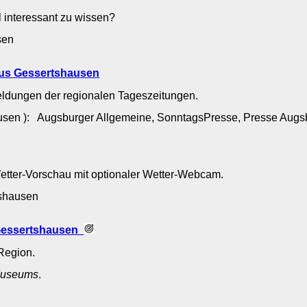
l interessant zu wissen?
usen
aus Gessertshausen
eldungen der regionalen Tageszeitungen.
usen ): Augsburger Allgemeine, SonntagsPresse, Presse Aug
Wetter-Vorschau mit optionaler Wetter-Webcam.
rtshausen
 Gessertshausen
Region.
useums
.