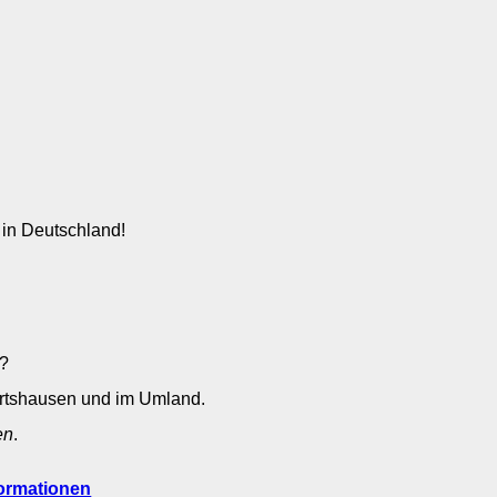
 in Deutschland!
n?
ertshausen und im Umland.
en
.
ormationen