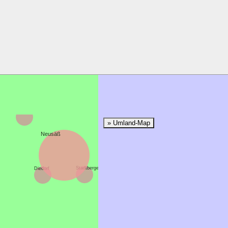
Aystetten
» Umland-Map
Neusäß
Stadtbergen
Diedorf