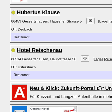
Hubertus Klause
86459 Gessertshausen, Hausener Strasse 5
[Lage]
[
OT: Deubach
Restaurant
Hotel Reischenau
86514 Gessertshausen, Hauptstrasse 56
[Lage]
[Zusa
OT: Ustersbach
Restaurant
👉
Neu & Klick: Zukunft-Portal
Unt
Für Kurzzeit- und Langzeit-Aufenthalte in mehr