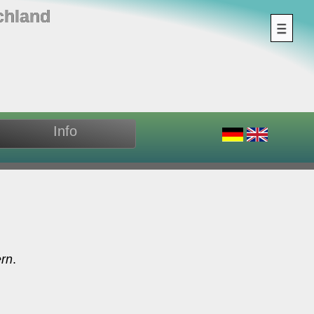
chland
Info
rn
.