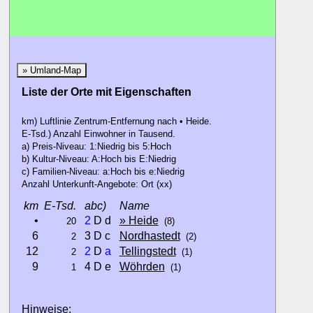
» Umland-Map
Liste der Orte mit Eigenschaften
km) Luftlinie Zentrum-Entfernung nach • Heide.
E-Tsd.) Anzahl Einwohner in Tausend.
a) Preis-Niveau: 1:Niedrig bis 5:Hoch
b) Kultur-Niveau: A:Hoch bis E:Niedrig
c) Familien-Niveau: a:Hoch bis e:Niedrig
Anzahl Unterkunft-Angebote: Ort (xx)
km
E-Tsd.
abc)
Name
•
2
D d
» Heide
20
(8)
6
3 D c
Nordhastedt
2
(2)
12
2
D
a
Tellingstedt
2
(1)
9
4 D e
Wöhrden
1
(1)
Hinweise: