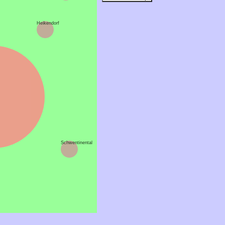
Heikendorf
Schwentinental