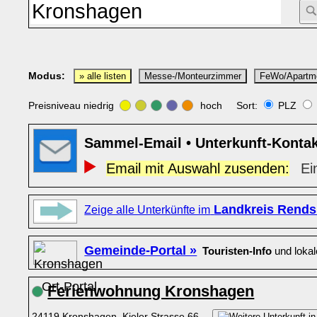
Modus:
» alle listen
Messe-/Monteurzimmer
FeWo/Apartm
Preisniveau niedrig
hoch Sort:
PLZ
Sammel-Email • Unterkunft-Konta
Email mit Auswahl zusenden:
Ei
Landkreis Rends
Zeige alle Unterkünfte im
Gemeinde-Portal »
Touristen-Info
und loka
Ferienwohnung Kronshagen
24119 Kronshagen, Kieler Strasse 66