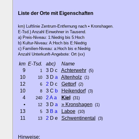
Liste der Orte mit Eigenschaften
km) Luftlinie Zentrum-Entfernung nach • Kronshagen.
E-Tsd.) Anzahl Einwohner in Tausend.
a) Preis-Niveau: 1:Niedrig bis 5:Hoch
b) Kultur-Niveau: A:Hoch bis E:Niedrig
c) Familien-Niveau: a:Hoch bis e:Niedrig
Anzahl Unterkunft-Angebote: Ort (xx)
km
E-Tsd.
abc)
Name
9
3 D c
Achterwehr
1
(5)
10
3 D
a
Altenholz
10
(1)
12
2
D c
Gettorf
6
(2)
10
3 C
b
Heikendorf
8
(3)
4
2
A
a
Kiel
240
(31)
•
3 D
a
» Kronshagen
12
(1)
13
3
B
a
Laboe
5
(10)
11
2
D e
Schwentinental
13
(3)
Hinweise: