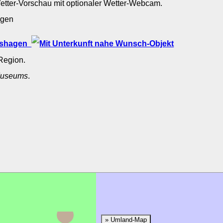
Wetter-Vorschau mit optionaler Wetter-Webcam.
hagen
onshagen
Region.
useums
.
Laboe
» Umland-Map