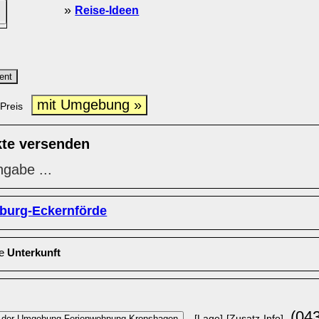
»
Reise-Ideen
ent
mit Umgebung »
Preis
kte versenden
ngabe ...
burg-Eckernförde
le
Unterkunft
(04
[Lage]
[Zusatz-Info]