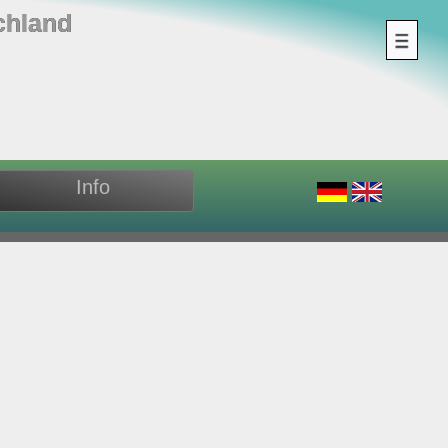
chland
Info