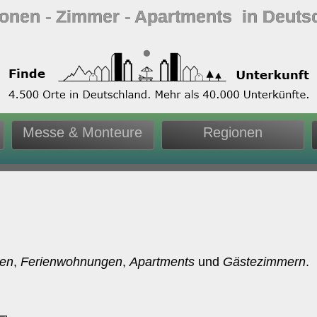
ionen ‐ Zimmer ‐ Apartments in Deuts
Messe & Monteure
Regionen
nen
,
Ferienwohnungen
,
Apartments
und
Gästezimmern
.