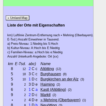
» Umland-Map
Liste der Orte mit Eigenschaften
km) Luftlinie Zentrum-Entfernung nach • Mehring (Oberbayern).
E-Tsd.) Anzahl Einwohner in Tausend.
a) Preis-Niveau: 1:Niedrig bis 5:Hoch
b) Kultur-Niveau: A:Hoch bis E:Niedrig
c) Familien-Niveau: a:Hoch bis e:Niedrig
Anzahl Unterkunft-Angebote: Ort (xx)
km
E-Tsd.
abc)
Name
8
2
C c
Altötting
12
(12)
5
3 C c
Burghausen
18
(8)
5
1
D c
Burgkirchen an der Alz
10
(3)
9
3 D e
Haiming
2
(2)
6
1
C
a
Kastl (Altötting)
2
(2)
9
2
D c
Marktl
2
(2)
•
4 D e
» Mehring (Oberbayern)
2
(1)
8
1
D
b
Neuötting
8
(3)