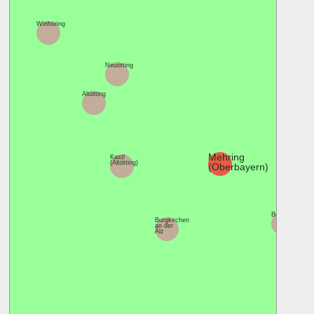
Winhöring
Mark
Neuötting
Altötting
Mehring
Kastl
(Altötting)
(Oberbayern)
Burghausen
Burgkirchen
an der
Alz