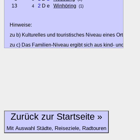
13
2
D e
Winhöring
4
(1)
Hinweise:
zu b) Kulturelles und touristisches Niveau eines Ortes oder
zu c) Das Familien-Niveau ergibt sich aus kind- und familien
und Unterkunft-Angeboten am Gast-Ort.
Alle Bewertungen haben die aktuell verfügbaren Daten zur
Bewertungen zurzeit noch ohne Lage-Bewertung.
Zurück zur Startseite »
Mit Auswahl Städte, Reiseziele, Radtouren