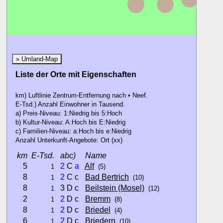
» Umland-Map
Liste der Orte mit Eigenschaften
km) Luftlinie Zentrum-Entfernung nach • Neef.
E-Tsd.) Anzahl Einwohner in Tausend.
a) Preis-Niveau: 1:Niedrig bis 5:Hoch
b) Kultur-Niveau: A:Hoch bis E:Niedrig
c) Familien-Niveau: a:Hoch bis e:Niedrig
Anzahl Unterkunft-Angebote: Ort (xx)
km
E-Tsd.
abc)
Name
5
2
C
a
Alf
1
(5)
8
2
C c
Bad Bertrich
1
(10)
8
3 D c
Beilstein (Mosel)
1
(12)
2
2
D c
Bremm
1
(8)
8
2
D c
Briedel
1
(4)
6
2
D c
Briedern
1
(10)