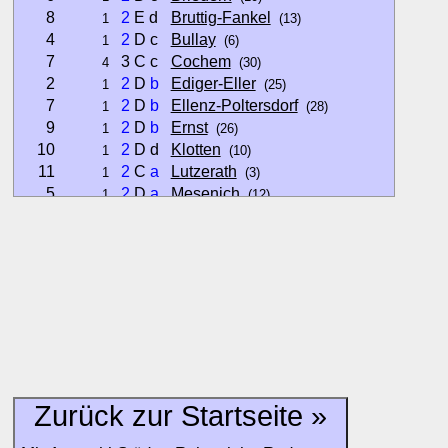
8
2
E d
Bruttig-Fankel
1
(13)
4
2
D c
Bullay
1
(6)
7
3 C c
Cochem
4
(30)
2
2
D
b
Ediger-Eller
1
(25)
7
2
D
b
Ellenz-Poltersdorf
1
(28)
9
2
D
b
Ernst
1
(26)
10
2
D d
Klotten
1
(10)
11
2
C
a
Lutzerath
1
(3)
5
2
D
a
Mesenich
1
(12)
•
2
C
b
» Neef
1
(5)
4
2
D
a
Nehren (Mosel)
1
(2)
13
1
D d
Pommern
1
(9)
6
2
D c
Pünderich
1
(11)
8
3 C
b
Reil
1
(9)
2
1
D
b
Sankt Aldegund
1
(10)
5
2
D
b
Senheim
<0
(13)
8
2
D c
Valwig
1
(12)
8
2
C
a
Zell (Mosel)
4
(16)
Zurück zur Startseite »