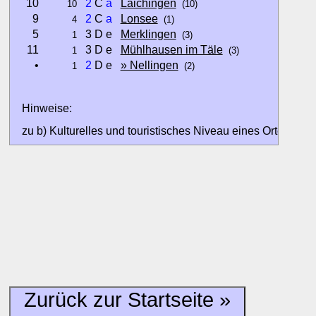
10
2
C
a
Laichingen
10
(10)
9
2
C
a
Lonsee
4
(1)
5
3 D e
Merklingen
1
(3)
11
3 D e
Mühlhausen im Täle
1
(3)
•
2
D e
» Nellingen
1
(2)
Hinweise:
zu b) Kulturelles und touristisches Niveau eines Ortes oder
zu c) Das Familien-Niveau ergibt sich aus kind- und familien
und Unterkunft-Angeboten am Gast-Ort.
Alle Bewertungen haben die aktuell verfügbaren Daten zur
Bewertungen zurzeit noch ohne Lage-Bewertung.
Zurück zur Startseite »