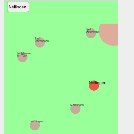
Nellingen
Geislingen an der
Steige
Bad
Überkingen
Bad
Ditzenbach
Mühlhausen
im Täle
Nellingen
Merklingen
Laichingen