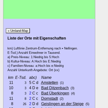
» Umland-Map
Liste der Orte mit Eigenschaften
km) Luftlinie Zentrum-Entfernung nach • Nellingen.
E-Tsd.) Anzahl Einwohner in Tausend.
a) Preis-Niveau: 1:Niedrig bis 5:Hoch
b) Kultur-Niveau: A:Hoch bis E:Niedrig
c) Familien-Niveau: a:Hoch bis e:Niedrig
Anzahl Unterkunft-Angebote: Ort (xx)
km
E-Tsd.
abc)
Name
11
5 C d
Amstetten
3
(1)
10
4 D e
Bad Ditzenbach
3
(3)
8
2
C c
Bad Überkingen
3
(4)
11
2
C c
Dornstadt
8
(2)
8
2
D d
Geislingen an der Steige
26
(5)