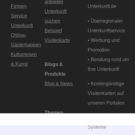
anbieten
Firmen-
Unterkunft.de
Unterkunft
Service
suchen
• Überregionaler
Unterkunft
Beispiel
Unterkunftservice
Online-
Visitenkarte
• Werbung und
Gästemappen
Promotion
Kulturreisen
• Beratung rund um
& Kunst
Blogs &
Ihre Unterkunft
Produkte
Blog & News
• Kostengünstige
Visitenkarten auf
unseren Portalen
Themen
• Online- und Offline-
Direkt Buchen
Systeme