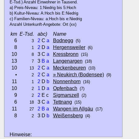
E-Tsd.) Anzahl Einwohner in Tausend.
a) Preis-Niveau: 1:Niedrig bis 5:Hoch
b) Kultur-Niveau: A:Hoch bis E:Niedrig
c) Familien-Niveau: a:Hoch bis e:Niedrig
Anzahl Unterkunft-Angebote: Ort (xx)
km
E-Tsd.
abc)
Name
6
2
C
a
Bodnegg
3
(5)
8
2
D
a
Hergensweiler
1
(6)
10
3 C
a
Kressbronn
8
(15)
13
3
B
a
Langenargen
7
(18)
10
2
C
a
Meckenbeuren
13
(10)
•
2
C
a
» Neukirch (Bodensee)
2
(9)
11
2
D
b
Nonnenhorn
1
(16)
10
1
D
a
Opfenbach
2
(7)
9
2
E c
Sigmarszell
2
(2)
6
3 C
a
Tettnang
18
(15)
11
2
B
a
Wangen im Allgäu
27
(17)
8
3 D
b
Weißensberg
2
(4)
Hinweise: