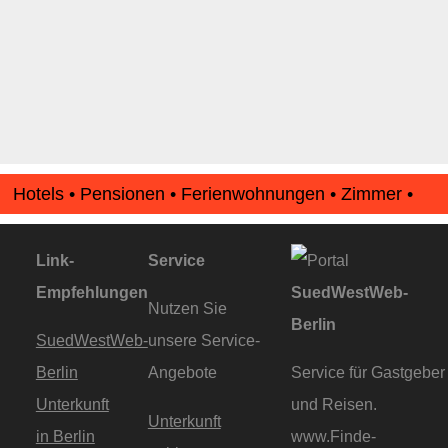
Hotels • Pensionen • Ferienwohnungen • Zimmer •
Apartments • www.Finde-Unterkunft.de
Link-
Service
Empfehlungen
SuedWestWeb-
Nutzen Sie
Berlin
SuedWestWeb-
unsere Service-
Berlin
Angebote
Service für Gastgeber
Unterkunft
und Reisen.
Unterkunft
in Berlin
www.Finde-