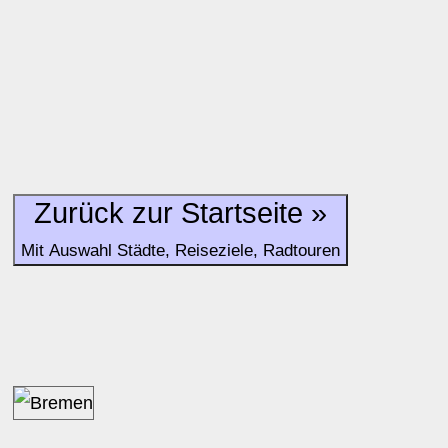
zu b) Kulturelles und touristisches Niveau eines Ortes oder
zu c) Das Familien-Niveau ergibt sich aus kind- und familien
und Unterkunft-Angeboten am Gast-Ort.
Alle Bewertungen haben die aktuell verfügbaren Daten zur
Bewertungen zurzeit noch ohne Lage-Bewertung.
Zurück zur Startseite »
Mit Auswahl Städte, Reiseziele, Radtouren