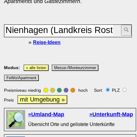
Apartments
und
Gästezimmern
.
»
Reise-Ideen
Modus:
» alle listen
Messe-/Monteurzimmer
FeWo/Apartment
Preisniveau niedrig
hoch Sort:
PLZ
mit Umgebung »
Preis
»Umland-Map
»Unterkunft-Map
Übersicht Orte und gelistete Unterkünfte