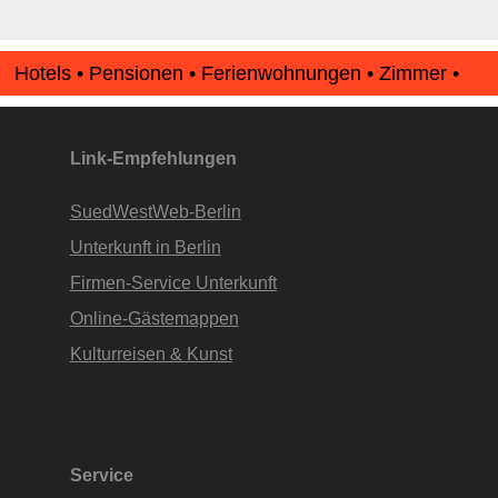
Hotels • Pensionen • Ferienwohnungen • Zimmer •
Apartments • www.Finde-Unterkunft.de
Link-Empfehlungen
SuedWestWeb-Berlin
Unterkunft in Berlin
Firmen-Service Unterkunft
Online-Gästemappen
Kulturreisen & Kunst
Service