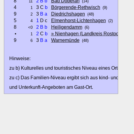
8
2
B
b
Bad Doberan
11
(14)
4
3 C
b
Börgerende-Rethwisch
1
(9)
9
3
B
a
Diedrichshagen
2
(48)
5
1
D c
Elmenhorst-Lichtenhagen
4
(2)
8
2
B
b
Heiligendamm
<0
(6)
•
2
C
b
» Nienhagen (Landkreis Rostock)
1
(13)
9
3
B
a
Warnemünde
6
(48)
Hinweise:
zu b) Kulturelles und touristisches Niveau eines Ortes oder
zu c) Das Familien-Niveau ergibt sich aus kind- und familien
und Unterkunft-Angeboten am Gast-Ort.
Alle Bewertungen haben die aktuell verfügbaren Daten zur
Bewertungen zurzeit noch ohne Lage-Bewertung.