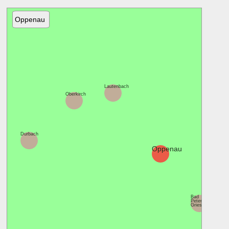
Oppenau
Lautenbach
Oberkirch
Durbach
Oppenau
Bad
Peterstal-
Griesbach