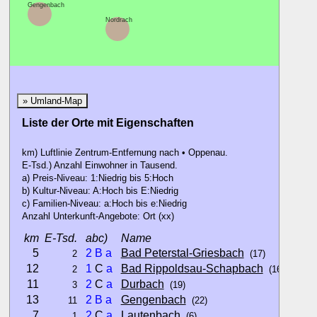
Gengenbach
Nordrach
» Umland-Map
Liste der Orte mit Eigenschaften
km) Luftlinie Zentrum-Entfernung nach • Oppenau.
E-Tsd.) Anzahl Einwohner in Tausend.
a) Preis-Niveau: 1:Niedrig bis 5:Hoch
b) Kultur-Niveau: A:Hoch bis E:Niedrig
c) Familien-Niveau: a:Hoch bis e:Niedrig
Anzahl Unterkunft-Angebote: Ort (xx)
km
E-Tsd.
abc)
Name
5
2
B
a
Bad Peterstal-Griesbach
2
(17)
12
1
C
a
Bad Rippoldsau-Schapbach
2
(16)
11
2
C
a
Durbach
3
(19)
13
2
B
a
Gengenbach
11
(22)
7
2
C
a
Lautenbach
1
(6)