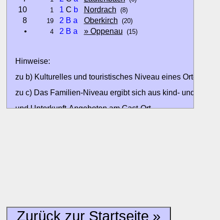
10
1
C
b
Nordrach
1
(8)
8
2
B
a
Oberkirch
19
(20)
•
2
B
a
» Oppenau
4
(15)
Hinweise:
zu b) Kulturelles und touristisches Niveau eines Ortes oder
zu c) Das Familien-Niveau ergibt sich aus kind- und familien
und Unterkunft-Angeboten am Gast-Ort.
Alle Bewertungen haben die aktuell verfügbaren Daten zur
Bewertungen zurzeit noch ohne Lage-Bewertung.
Zurück zur Startseite »