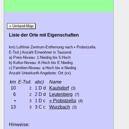
» Umland-Map
Liste der Orte mit Eigenschaften
km) Luftlinie Zentrum-Entfernung nach • Probstzella.
E-Tsd.) Anzahl Einwohner in Tausend.
a) Preis-Niveau: 1:Niedrig bis 5:Hoch
b) Kultur-Niveau: A:Hoch bis E:Niedrig
c) Familien-Niveau: a:Hoch bis e:Niedrig
Anzahl Unterkunft-Angebote: Ort (xx)
km
E-Tsd.
abc)
Name
10
1
D d
Kaulsdorf
2
(3)
6
2
D d
Leutenberg
2
(7)
•
1
D c
» Probstzella
3
(4)
13
3 C c
Wurzbach
3
(3)
Hinweise: