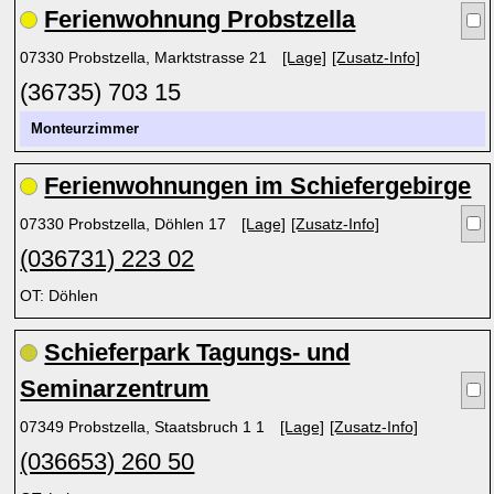
Ferienwohnung Probstzella
07330 Probstzella, Marktstrasse 21
[Lage]
[Zusatz-Info]
(36735) 703 15
Monteurzimmer
Ferienwohnungen im Schiefergebirge
07330 Probstzella, Döhlen 17
[Lage]
[Zusatz-Info]
(036731) 223 02
OT: Döhlen
Schieferpark Tagungs- und
Seminarzentrum
07349 Probstzella, Staatsbruch 1 1
[Lage]
[Zusatz-Info]
(036653) 260 50