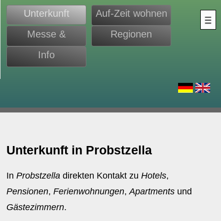
Unterkunft
Auf-Zeit wohnen
Messe &
Regionen
Monteure
Info
d
Unterkunft in Probstzella
In
Probstzella
direkten Kontakt zu
Hotels
,
Pensionen
,
Ferienwohnungen
,
Apartments
und
Gästezimmern
.