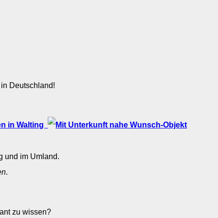
 in Deutschland!
n in Walting
ng und im Umland.
en
.
sant zu wissen?