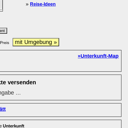
»
Reise-Ideen
ent
mit Umgebung »
Preis
»Unterkunft-Map
kte versenden
ngabe ...
ätt
le
Unterkunft