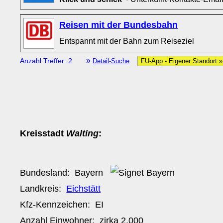
Reisen mit der Bundesbahn
Entspannt mit der Bahn zum Reiseziel
»
Anzahl Treffer: 2
Detail-Suche
FU-App - Eigener Standort 
Kreisstadt
Walting
:
Bundesland:
Bayern
Landkreis:
Eichstätt
Kfz-Kennzeichen:
EI
Anzahl Einwohner: zirka
2.000