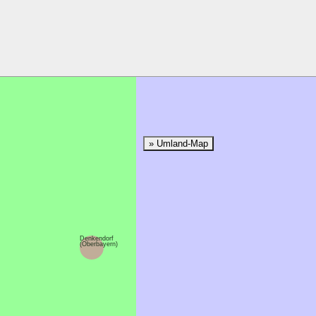
» Umland-Map
Denkendorf
(Oberbayern)