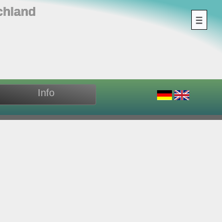
chland
Info