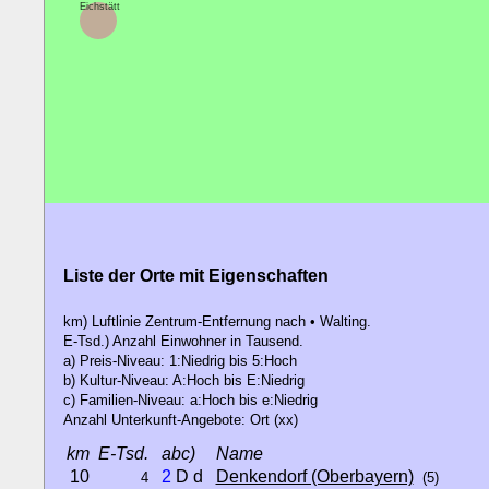
Eichstätt
Liste der Orte mit Eigenschaften
km) Luftlinie Zentrum-Entfernung nach • Walting.
E-Tsd.) Anzahl Einwohner in Tausend.
a) Preis-Niveau: 1:Niedrig bis 5:Hoch
b) Kultur-Niveau: A:Hoch bis E:Niedrig
c) Familien-Niveau: a:Hoch bis e:Niedrig
Anzahl Unterkunft-Angebote: Ort (xx)
km
E-Tsd.
abc)
Name
10
2
D d
Denkendorf (Oberbayern)
4
(5)