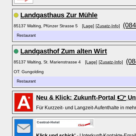
Landgasthaus Zur Mühle
(084
85137 Walting, Pfünzer Strasse 5
[Lage]
[Zusatz-Info]
Restaurant
Landgasthof Zum alten Wirt
(08
85137 Walting, St. Marienstrasse 4
[Lage]
[Zusatz-Info]
OT: Gungolding
Restaurant
👉
Neu & Klick: Zukunft-Portal
Unt
Für Kurzzeit- und Langzeit-Aufenthalte in mehr
Klick und schick'
- Unterkunft-Kontakte-Emai