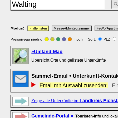
Modus:
» alle listen
Messe-/Monteurzimmer
FeWo/Apartm
Preisniveau niedrig
hoch Sort:
PLZ
»Umland-Map
Übersicht Orte und gelistete Unterkünfte
Sammel-Email • Unterkunft-Konta
Email mit Auswahl zusenden:
Ei
Landkreis Eichst
Zeige alle Unterkünfte im
Gemeinde-Portal »
Touristen-Info
und loka