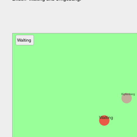
Walting
Kipfenberg
Walting