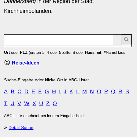
Donnersberg
in der Region der Stadt
Kirchheimbolanden.
Ort
oder
PLZ
(ersten 3, 4 oder 5 Ziffern) oder
Haus
mit:
#
NameHaus
😉
Reise-Ideen
Suche-Eingabe oder klicke Ort in ABC-Liste:
A
B
C
D
E
F
G
H
I
J
K
L
M
N
O
P
Q
R
S
T
U
V
W
X
Ü
Z
Ö
ABC-Liste erscheint bei leerem Eingabe-Feld.
»
Detail-Suche