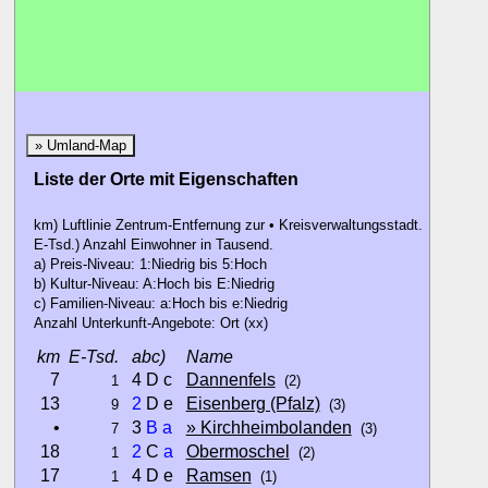
» Umland-Map
Liste der Orte mit Eigenschaften
km) Luftlinie Zentrum-Entfernung zur • Kreisverwaltungsstadt.
E-Tsd.) Anzahl Einwohner in Tausend.
a) Preis-Niveau: 1:Niedrig bis 5:Hoch
b) Kultur-Niveau: A:Hoch bis E:Niedrig
c) Familien-Niveau: a:Hoch bis e:Niedrig
Anzahl Unterkunft-Angebote: Ort (xx)
km
E-Tsd.
abc)
Name
7
4 D c
Dannenfels
1
(2)
13
2
D e
Eisenberg (Pfalz)
9
(3)
•
3
B
a
» Kirchheimbolanden
7
(3)
18
2
C
a
Obermoschel
1
(2)
17
4 D e
Ramsen
1
(1)