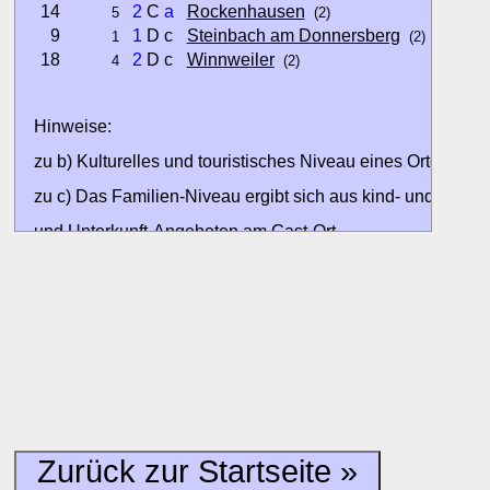
14
2
C
a
Rockenhausen
5
(2)
9
1
D c
Steinbach am Donnersberg
1
(2)
18
2
D c
Winnweiler
4
(2)
Hinweise:
zu b) Kulturelles und touristisches Niveau eines Ortes oder
zu c) Das Familien-Niveau ergibt sich aus kind- und familien
und Unterkunft-Angeboten am Gast-Ort.
Alle Bewertungen haben die aktuell verfügbaren Daten zur
Bewertungen zurzeit noch ohne Lage-Bewertung.
Zurück zur Startseite »