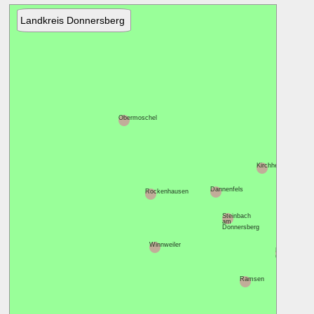
Landkreis Donnersberg
Obermoschel
Kirchheimbolanden
Dannenfels
Rockenhausen
Steinbach
am
Donnersberg
Winnweiler
Eisenberg
(Pfalz)
Ramsen