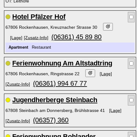
OT: Leithöfe
Hotel Pfälzer Hof
67806 Rockenhausen, Kreuznacher Strasse 30
(06361) 45 89 80
[Lage]
[Zusatz-Info]
Apartment
Restaurant
Ferienwohnung Am Altstadtring
67806 Rockenhausen, Ringstrasse 22
[Lage]
(06361) 994 67 77
[Zusatz-Info]
Jugendherberge Steinbach
67808 Steinbach am Donnersberg, Brühlstrasse 41
[Lage]
(06357) 360
[Zusatz-Info]
Ferienwohnung Bohlander