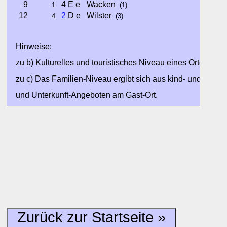
9
4 E e
Wacken
1
(1)
12
2
D e
Wilster
4
(3)
Hinweise:
zu b) Kulturelles und touristisches Niveau eines Ortes oder
zu c) Das Familien-Niveau ergibt sich aus kind- und familien
und Unterkunft-Angeboten am Gast-Ort.
Alle Bewertungen haben die aktuell verfügbaren Daten zur
Bewertungen zurzeit noch ohne Lage-Bewertung.
Zurück zur Startseite »