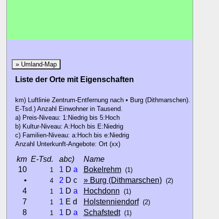
» Umland-Map
Liste der Orte mit Eigenschaften
km) Luftlinie Zentrum-Entfernung nach • Burg (Dithmarschen).
E-Tsd.) Anzahl Einwohner in Tausend.
a) Preis-Niveau: 1:Niedrig bis 5:Hoch
b) Kultur-Niveau: A:Hoch bis E:Niedrig
c) Familien-Niveau: a:Hoch bis e:Niedrig
Anzahl Unterkunft-Angebote: Ort (xx)
km
E-Tsd.
abc)
Name
10
1
D
a
Bokelrehm
1
(1)
•
2
D c
» Burg (Dithmarschen)
4
(2)
4
1
D
a
Hochdonn
1
(1)
7
1
E d
Holstenniendorf
1
(2)
8
1
D
a
Schafstedt
1
(1)