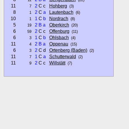
11
2
C c
Hohberg
7
(3)
8
2
C
a
Lautenbach
1
(6)
10
1
C
b
Nordrach
1
(8)
5
2
B
a
Oberkirch
19
(20)
6
2
C c
Offenburg
59
(11)
6
1
C
b
Ohlsbach
3
(4)
11
2
B
a
Oppenau
4
(15)
6
2
C d
Ortenberg (Baden)
3
(2)
11
1
C
a
Schutterwald
7
(2)
11
2
C c
Willstätt
9
(7)
Hinweise:
zu b) Kulturelles und touristisches Niveau eines Ortes oder
zu c) Das Familien-Niveau ergibt sich aus kind- und familien
und Unterkunft-Angeboten am Gast-Ort.
Alle Bewertungen haben die aktuell verfügbaren Daten zur