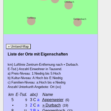
Ohlsbach
Hohberg
Gengenbach
Nordrach
» Umland-Map
Liste der Orte mit Eigenschaften
km) Luftlinie Zentrum-Entfernung nach • Durbach.
E-Tsd.) Anzahl Einwohner in Tausend.
a) Preis-Niveau: 1:Niedrig bis 5:Hoch
b) Kultur-Niveau: A:Hoch bis E:Niedrig
c) Familien-Niveau: a:Hoch bis e:Niedrig
Anzahl Unterkunft-Angebote: Ort (xx)
km
E-Tsd.
abc)
Name
5
3 C
a
Appenweier
9
(6)
•
2
C
a
» Durbach
3
(19)
8
2
B
a
Gengenbach
11
(22)