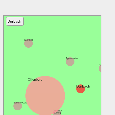
Durbach
Willstätt
Appenweier
Oberkirch
Offenburg
Durbach
Schutterwald
Ortenberg
(Baden)