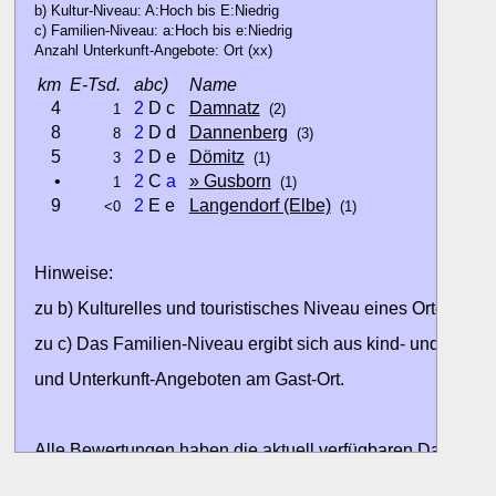
b) Kultur-Niveau: A:Hoch bis E:Niedrig
c) Familien-Niveau: a:Hoch bis e:Niedrig
Anzahl Unterkunft-Angebote: Ort (xx)
km
E-Tsd.
abc)
Name
4
2
D c
Damnatz
1
(2)
8
2
D d
Dannenberg
8
(3)
5
2
D e
Dömitz
3
(1)
•
2
C
a
» Gusborn
1
(1)
9
2
E e
Langendorf (Elbe)
<0
(1)
Hinweise:
zu b) Kulturelles und touristisches Niveau eines Ortes oder
zu c) Das Familien-Niveau ergibt sich aus kind- und familien
und Unterkunft-Angeboten am Gast-Ort.
Alle Bewertungen haben die aktuell verfügbaren Daten zur
Bewertungen zurzeit noch ohne Lage-Bewertung.