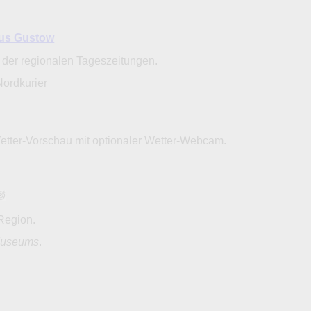
aus Gustow
 der regionalen Tageszeitungen.
Nordkurier
Wetter-Vorschau mit optionaler Wetter-Webcam.
w
Region.
useums
.