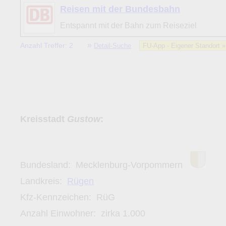
zu c) Das Familien-Niveau ergibt sich aus kind- und familie
Reisen mit der Bundesbahn
und Unterkunft-Angeboten am Gast-Ort.
Entspannt mit der Bahn zum Reiseziel
»
Anzahl Treffer: 2
Detail-Suche
FU-App - Eigener Standort 
Alle Bewertungen haben die aktuell verfügbaren Daten zu
Bewertungen zurzeit noch ohne Lage-Bewertung.
Kreisstadt
Gustow
:
Bundesland:
Mecklenburg-Vorpommern
Landkreis:
Rügen
Kfz-Kennzeichen:
RüG
Anzahl Einwohner: zirka
1.000