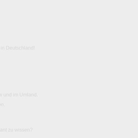
 in Deutschland!
ow und im Umland.
en
.
sant zu wissen?