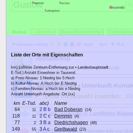
Hagenow
Parchim
Neustrelitz
Ludwigslust
Modus:
» alle listen
Messe-/Monteurzimmer
FeWo/Apartm
Preisniveau niedrig
hoch Sort:
PLZ
Liste der Orte mit Eigenschaften
»Umland-Map
km) Luftlinie Zentrum-Entfernung zur • Landeshauptstadt.
Übersicht Orte und gelistete Unterkünfte
E-Tsd.) Anzahl Einwohner in Tausend.
a) Preis-Niveau: 1:Niedrig bis 5:Hoch
b) Kultur-Niveau: A:Hoch bis E:Niedrig
Sammel-Email • Unterkunft-Konta
c) Familien-Niveau: a:Hoch bis e:Niedrig
Anzahl Unterkunft-Angebote: Ort (xx)
Email mit Auswahl zusenden:
Ei
km
E-Tsd.
abc)
Name
64
2
B
b
Bad Doberan
11
(14)
Landkreis Rüge
Zeige alle Unterkünfte im
118
2
C c
Demmin
11
(4)
77
3
B
a
Diedrichshagen
2
(48)
149
3
A
c
Greifswald
55
(23)
Gemeinde-Portal »
Touristen-Info
und loka