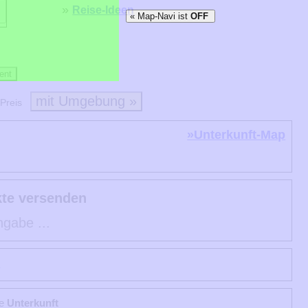
»
Reise-Ideen
« Map-Navi ist
OFF
ent
mit Umgebung »
Preis
»Unterkunft-Map
kte versenden
ngabe ...
n
le
Unterkunft