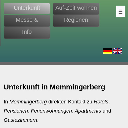
Unterkunft
Auf-Zeit wohnen
Messe &
Regionen
Monteure
Info
d
Unterkunft in Memmingerberg
In
Memmingerberg
direkten Kontakt zu
Hotels
,
Pensionen
,
Ferienwohnungen
,
Apartments
und
Gästezimmern
.