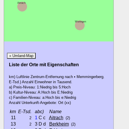
Aitrach
O
Woringen
» Umland-Map
Liste der Orte mit Eigenschaften
km) Luftlinie Zentrum-Entfernung nach • Memmingerberg.
E-Tsd.) Anzahl Einwohner in Tausend.
a) Preis-Niveau: 1:Niedrig bis 5:Hoch
b) Kultur-Niveau: A:Hoch bis E:Niedrig
c) Familien-Niveau: a:Hoch bis e:Niedrig
Anzahl Unterkunft-Angebote: Ort (xx)
km
E-Tsd.
abc)
Name
11
1
C c
Aitrach
2
(2)
13
3 D d
Berkheim
2
(2)