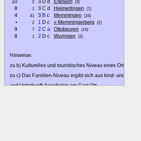
10
3 D d
Erkheim
2
(3)
8
3 C d
Heimertingen
1
(1)
4
3
B
c
Memmingen
41
(16)
•
1
D c
» Memmingerberg
2
(2)
9
2
C
a
Ottobeuren
7
(14)
8
2
D c
Woringen
1
(2)
Hinweise:
zu b) Kulturelles und touristisches Niveau eines Ortes oder
zu c) Das Familien-Niveau ergibt sich aus kind- und familien
und Unterkunft-Angeboten am Gast-Ort.
Alle Bewertungen haben die aktuell verfügbaren Daten zur
Bewertungen zurzeit noch ohne Lage-Bewertung.