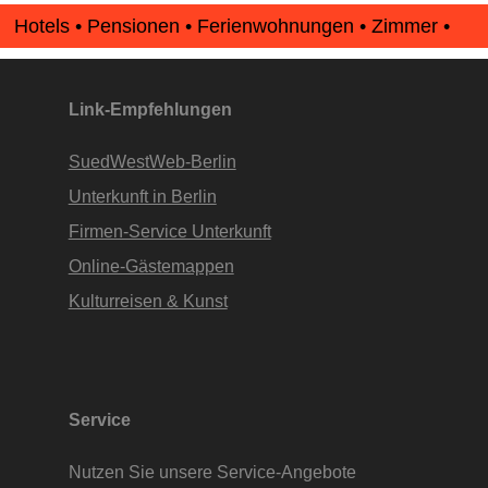
Hotels • Pensionen • Ferienwohnungen • Zimmer •
Apartments • www.Finde-Unterkunft.de
Link-Empfehlungen
SuedWestWeb-Berlin
Unterkunft in Berlin
Firmen-Service Unterkunft
Online-Gästemappen
Kulturreisen & Kunst
Service
Nutzen Sie unsere Service-Angebote