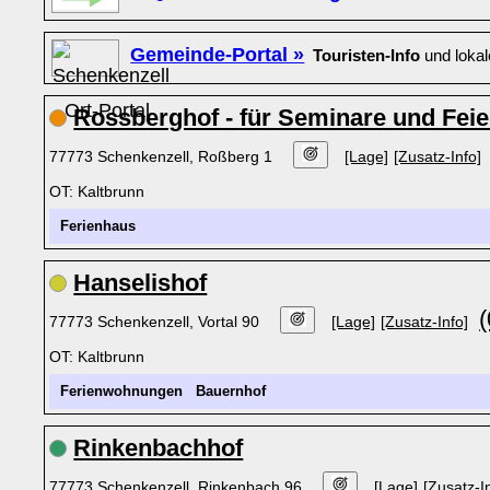
Gemeinde-Portal »
Touristen-Info
und loka
Rossberghof - für Seminare und Feie
77773 Schenkenzell, Roßberg 1
[Lage]
[Zusatz-Info]
OT: Kaltbrunn
Ferienhaus
Hanselishof
77773 Schenkenzell, Vortal 90
[Lage]
[Zusatz-Info]
OT: Kaltbrunn
Ferienwohnungen
Bauernhof
Rinkenbachhof
77773 Schenkenzell, Rinkenbach 96
[Lage]
[Zusatz-I