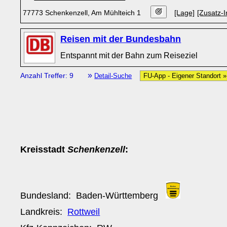
77773 Schenkenzell, Am Mühlteich 1
[Lage]
[Zusatz-I
Reisen mit der Bundesbahn
Entspannt mit der Bahn zum Reiseziel
»
Anzahl Treffer: 9
Detail-Suche
FU-App - Eigener Standort 
Kreisstadt
Schenkenzell
:
Bundesland:
Baden-Württemberg
Landkreis:
Rottweil