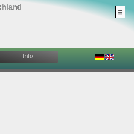
chland
Info