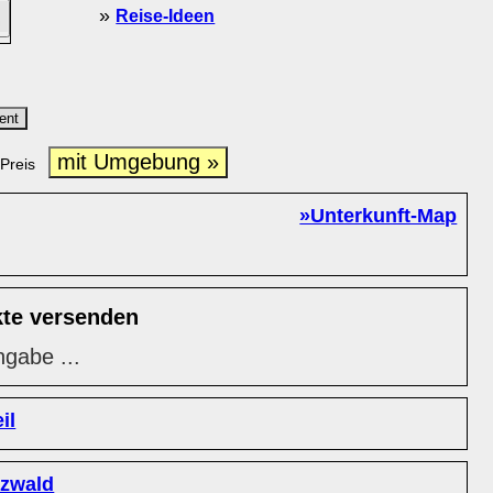
»
Reise-Ideen
ent
mit Umgebung »
Preis
»Unterkunft-Map
kte versenden
ngabe ...
il
zwald