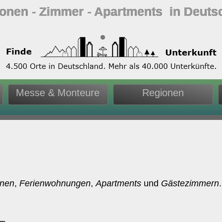
ionen ‐ Zimmer ‐ Apartments in Deuts
Messe & Monteure
Regionen
onen
,
Ferienwohnungen
,
Apartments
und
Gästezimmern
.