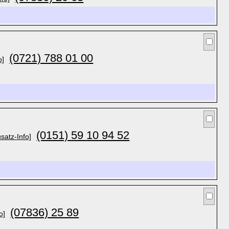
(0721) 788 01 00
o]
(0151) 59 10 94 52
satz-Info]
(07836) 25 89
o]