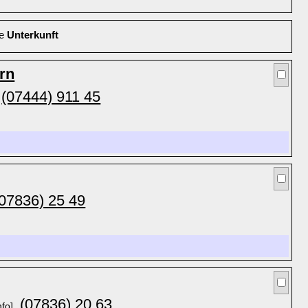
le
Unterkunft
rn
(07444) 911 45
(07836) 25 49
(07836) 20 63
nfo]