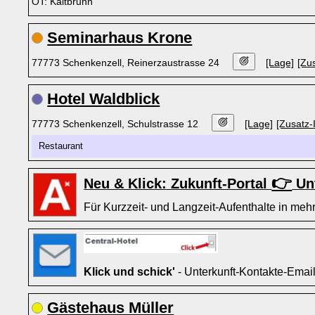
OT: Kaltbrunn
Seminarhaus Krone
77773 Schenkenzell, Reinerzaustrasse 24
[Lage]
[Zus
Hotel Waldblick
77773 Schenkenzell, Schulstrasse 12
[Lage]
[Zusatz-
Restaurant
👉
Neu & Klick: Zukunft-Portal
Unt
Für Kurzzeit- und Langzeit-Aufenthalte in mehr
Klick und schick'
- Unterkunft-Kontakte-Emai
Gästehaus Müller