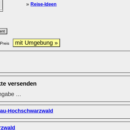
»
Reise-Ideen
ent
mit Umgebung »
Preis
kte versenden
ngabe ...
gau-Hochschwarzwald
rzwald