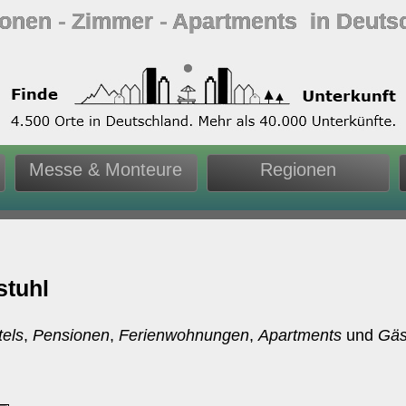
ionen ‐ Zimmer ‐ Apartments in Deuts
Messe & Monteure
Regionen
stuhl
tels
,
Pensionen
,
Ferienwohnungen
,
Apartments
und
Gäs