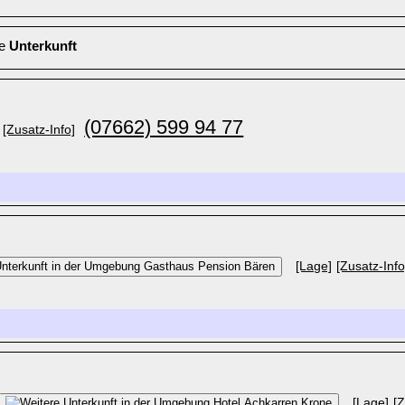
le
Unterkunft
(07662) 599 94 77
[Zusatz-Info]
[Lage]
[Zusatz-Info
[Lage]
[Z