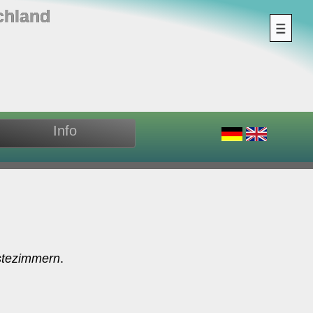
chland
Info
tezimmern
.