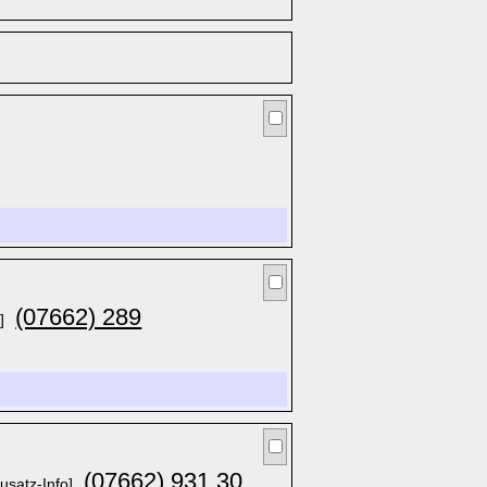
(07662) 289
]
(07662) 931 30
usatz-Info]