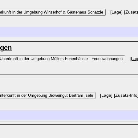
[Lage]
[Zusatz
ngen
[Lag
[Lage]
[Zusatz-Info