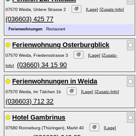
07570 Weida, Untere Strasse 2
[Lage]
[Zusatz-Info]
(036603) 425 77
Ferienwohnungen
Restaurant
Ferienwohnung Osterburgblick
07570 Weida, Friedensstrasse 3
[Lage]
[Zusatz-
(03660) 34 15 90
Info]
Ferienwohnungen in Weida
07570 Weida, Im Tälchen 1b
[Lage]
[Zusatz-Info]
(036603) 712 32
Hotel Gambrinus
07580 Ronneburg (Thüringen), Markt 40
[Lage]