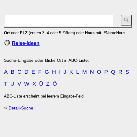
Ort
oder
PLZ
(ersten 3, 4 oder 5 Ziffern) oder
Haus
mit:
#
NameHaus
😉
Reise-Ideen
Suche-Eingabe oder klicke Ort in ABC-Liste:
A
B
C
D
E
F
G
H
I
J
K
L
M
N
O
P
Q
R
S
T
U
V
W
X
Ü
Z
Ö
ABC-Liste erscheint bei leerem Eingabe-Feld.
»
Detail-Suche