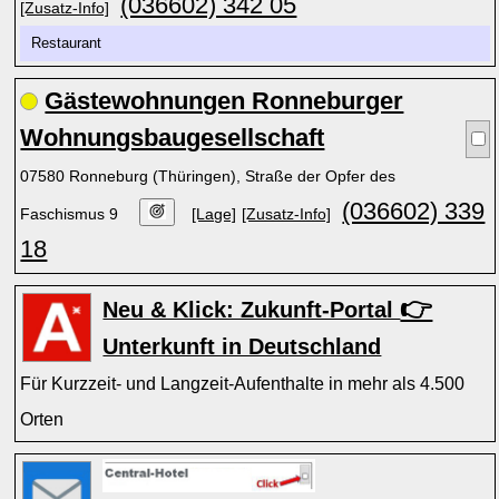
(036602) 342 05
[Zusatz-Info]
Restaurant
Gästewohnungen Ronneburger
Wohnungsbaugesellschaft
07580 Ronneburg (Thüringen), Straße der Opfer des
(036602) 339
Faschismus 9
[Lage]
[Zusatz-Info]
18
👉
Neu & Klick: Zukunft-Portal
Unterkunft in Deutschland
Für Kurzzeit- und Langzeit-Aufenthalte in mehr als 4.500
Orten