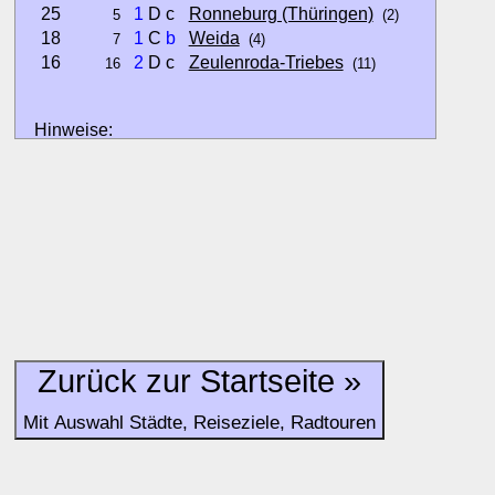
25
1
D c
Ronneburg (Thüringen)
5
(2)
18
1
C
b
Weida
7
(4)
16
2
D c
Zeulenroda-Triebes
16
(11)
Hinweise:
zu b) Kulturelles und touristisches Niveau eines Ortes oder
zu c) Das Familien-Niveau ergibt sich aus kind- und familien
und Unterkunft-Angeboten am Gast-Ort.
Alle Bewertungen haben die aktuell verfügbaren Daten zur
Bewertungen zurzeit noch ohne Lage-Bewertung.
Zurück zur Startseite »
Mit Auswahl Städte, Reiseziele, Radtouren