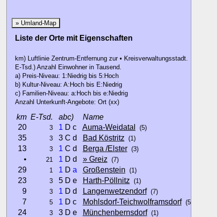
» Umland-Map
Liste der Orte mit Eigenschaften
km) Luftlinie Zentrum-Entfernung zur • Kreisverwaltungsstadt.
E-Tsd.) Anzahl Einwohner in Tausend.
a) Preis-Niveau: 1:Niedrig bis 5:Hoch
b) Kultur-Niveau: A:Hoch bis E:Niedrig
c) Familien-Niveau: a:Hoch bis e:Niedrig
Anzahl Unterkunft-Angebote: Ort (xx)
km
E-Tsd.
abc)
Name
20
1
D c
Auma-Weidatal
3
(5)
35
3 C d
Bad Köstritz
3
(1)
13
1
C d
Berga /Elster
3
(3)
•
1
D d
» Greiz
21
(7)
29
1
D
a
Großenstein
1
(1)
23
5 D e
Harth-Pöllnitz
3
(1)
9
1
D d
Langenwetzendorf
3
(7)
7
1
D c
Mohlsdorf-Teichwolframsdorf
5
(5)
24
3 D e
Münchenbernsdorf
3
(1)