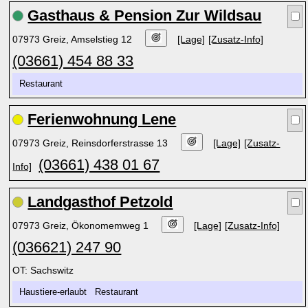
Gasthaus & Pension Zur Wildsau
07973 Greiz, Amselstieg 12
[Lage]
[Zusatz-Info]
(03661) 454 88 33
Restaurant
Ferienwohnung Lene
07973 Greiz, Reinsdorferstrasse 13
[Lage]
[Zusatz-
(03661) 438 01 67
Info]
Landgasthof Petzold
07973 Greiz, Ökonomemweg 1
[Lage]
[Zusatz-Info]
(036621) 247 90
OT: Sachswitz
Haustiere-erlaubt Restaurant