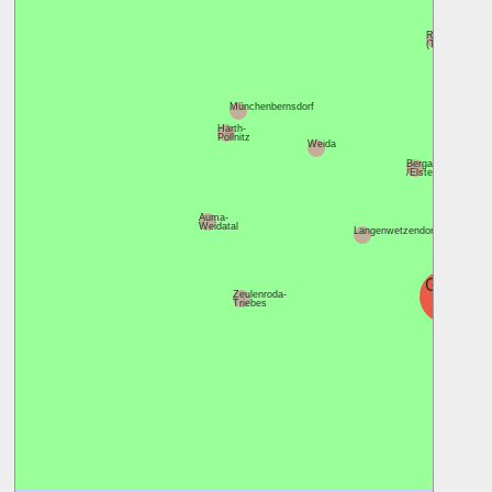
Ronneburg
(Thüringen)
Münchenbernsdorf
Harth-
Pöllnitz
Weida
Berga
/Elster
Auma-
Weidatal
Langenwetzendorf
Greiz
Zeulenroda-
Triebes