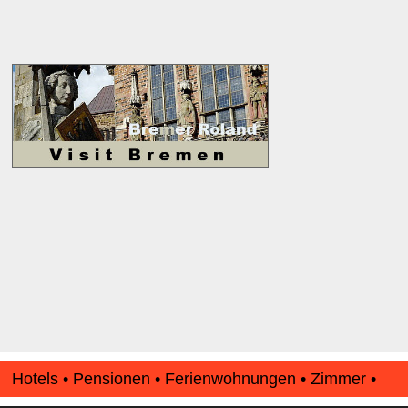
Hotels • Pensionen • Ferienwohnungen • Zimmer •
Apartments • www.Finde-Unterkunft.de