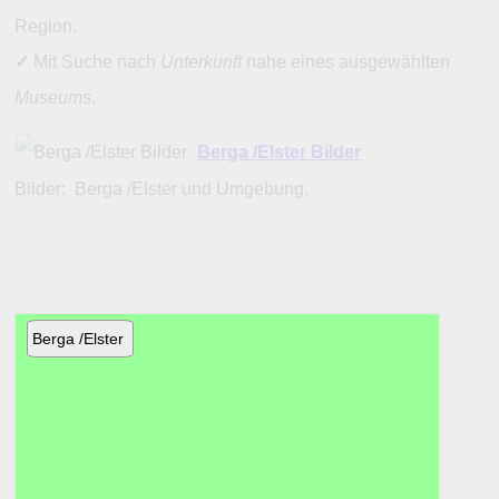
Region.
✓
Mit Suche nach
Unterkunft
nahe eines ausgewählten
Museums
.
Berga /Elster Bilder
Bilder: Berga /Elster und Umgebung.
Berga /Elster