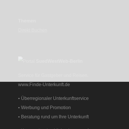
Themen
Direkt Buchen
SuedWestWeb-Berlin
Service für Gastgeber und Reisen.
www.Finde-Unterkunft.de
• Überregionaler Unterkunftservice
• Werbung und Promotion
• Beratung rund um Ihre Unterkunft