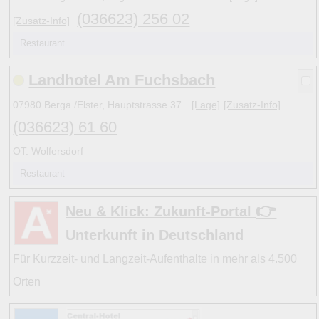
zu b) Kulturelles und touristisches Niveau eines Ortes ode
(036623) 256 02
[Zusatz-Info]
zu c) Das Familien-Niveau ergibt sich aus kind- und familie
Restaurant
und Unterkunft-Angeboten am Gast-Ort.
Landhotel Am Fuchsbach
07980 Berga /Elster, Hauptstrasse 37
[Lage]
[Zusatz-Info]
Alle Bewertungen haben die aktuell verfügbaren Daten zu
(036623) 61 60
Bewertungen zurzeit noch ohne Lage-Bewertung.
OT: Wolfersdorf
Restaurant
👉
Neu & Klick: Zukunft-Portal
Unterkunft in Deutschland
Für Kurzzeit- und Langzeit-Aufenthalte in mehr als 4.500
Orten