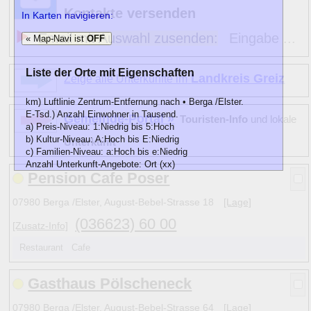
Kontakte versenden
In Karten navigieren:
Email mit Auswahl zusenden:
Eingabe ...
« Map-Navi ist
OFF
Liste der Orte mit Eigenschaften
Landkreis Greiz
Zeige alle Unterkünfte im
km) Luftlinie Zentrum-Entfernung nach • Berga /Elster.
E-Tsd.) Anzahl Einwohner in Tausend.
Gemeinde-Portal »
Touristen-Info
und lokale
a) Preis-Niveau: 1:Niedrig bis 5:Hoch
b) Kultur-Niveau: A:Hoch bis E:Niedrig
Unterkunft
c) Familien-Niveau: a:Hoch bis e:Niedrig
Anzahl Unterkunft-Angebote: Ort (xx)
Pension Cafe Poser
km
E-Tsd.
abc)
Name
•
1
C d
» Berga /Elster
3
(3)
07980 Berga /Elster, August-Bebel-Strasse 18
[Lage]
12
2
D e
Heukewalde
1
(1)
(036623) 60 00
[Zusatz-Info]
11
2
D e
Langenbernsdorf
3
(1)
8
1
D d
Langenwetzendorf
3
(7)
Restaurant Cafe
8
1
C
b
Weida
7
(4)
Gasthaus Pölscheneck
Hinweise:
07980 Berga /Elster, August-Bebel-Strasse 64
[Lage]