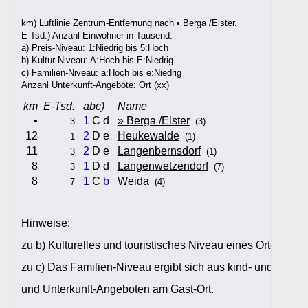
km) Luftlinie Zentrum-Entfernung nach • Berga /Elster.
E-Tsd.) Anzahl Einwohner in Tausend.
a) Preis-Niveau: 1:Niedrig bis 5:Hoch
b) Kultur-Niveau: A:Hoch bis E:Niedrig
c) Familien-Niveau: a:Hoch bis e:Niedrig
Anzahl Unterkunft-Angebote: Ort (xx)
km
E-Tsd.
abc)
Name
•
1
C d
» Berga /Elster
3
(3)
12
2
D e
Heukewalde
1
(1)
11
2
D e
Langenbernsdorf
3
(1)
8
1
D d
Langenwetzendorf
3
(7)
8
1
C
b
Weida
7
(4)
Hinweise:
zu b) Kulturelles und touristisches Niveau eines Ortes oder
zu c) Das Familien-Niveau ergibt sich aus kind- und familien
und Unterkunft-Angeboten am Gast-Ort.