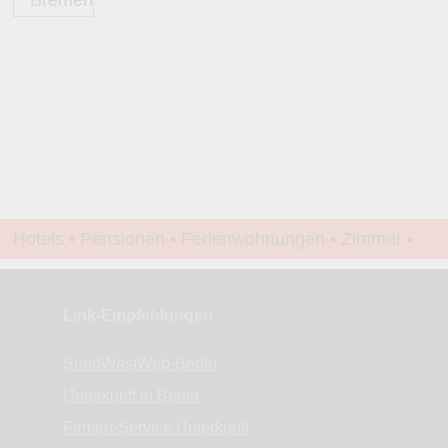
Hotels • Pensionen • Ferienwohnungen • Zimmer •
Apartments • www.Finde-Unterkunft.de
Link-Empfehlungen
SuedWestWeb-Berlin
Unterkunft in Berlin
Firmen-Service Unterkunft