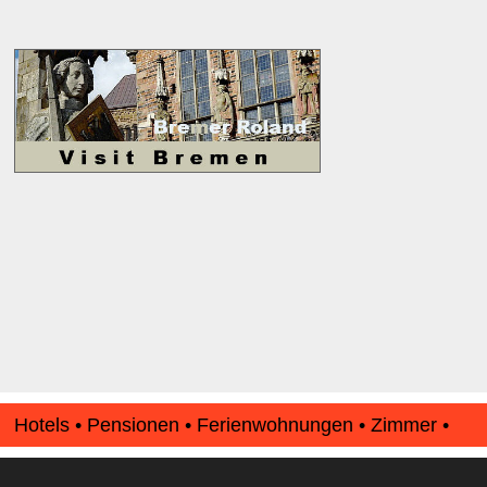
Hotels • Pensionen • Ferienwohnungen • Zimmer •
Apartments • www.Finde-Unterkunft.de