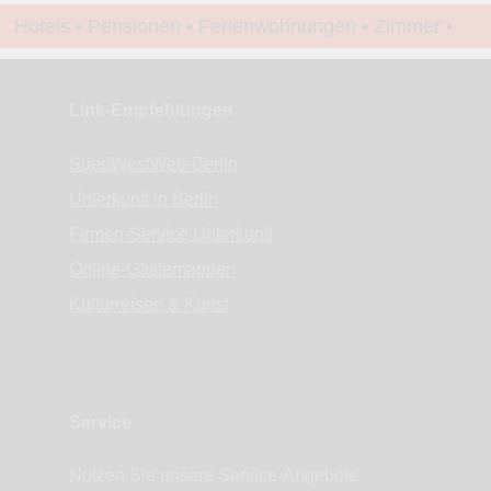
Hotels • Pensionen • Ferienwohnungen • Zimmer •
Apartments • www.Finde-Unterkunft.de
Link-Empfehlungen
SuedWestWeb-Berlin
Unterkunft in Berlin
Firmen-Service Unterkunft
Online-Gästemappen
Kulturreisen & Kunst
Service
Nutzen Sie unsere Service-Angebote