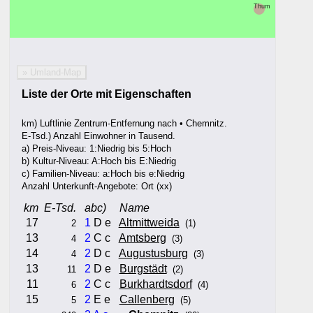
Thum
» Umland-Map
Liste der Orte mit Eigenschaften
km) Luftlinie Zentrum-Entfernung nach • Chemnitz.
E-Tsd.) Anzahl Einwohner in Tausend.
a) Preis-Niveau: 1:Niedrig bis 5:Hoch
b) Kultur-Niveau: A:Hoch bis E:Niedrig
c) Familien-Niveau: a:Hoch bis e:Niedrig
Anzahl Unterkunft-Angebote: Ort (xx)
km
E-Tsd.
abc)
Name
17
1
D e
Altmittweida
2
(1)
13
2
C c
Amtsberg
4
(3)
14
2
D c
Augustusburg
4
(3)
13
2
D e
Burgstädt
11
(2)
11
2
C c
Burkhardtsdorf
6
(4)
15
2
E e
Callenberg
5
(5)