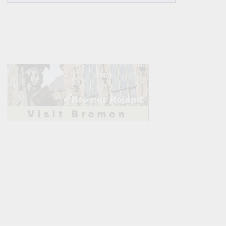
18
1
C c
Thum
5
(2)
21
1
D d
Waldenburg (Sachsen)
4
(7)
22
1
D d
Wolkenstein
4
(11)
14
1
C
b
Zschopau
10
(3)
Hinweise:
zu b) Kulturelles und touristisches Niveau eines Ortes oder
zu c) Das Familien-Niveau ergibt sich aus kind- und familien
und Unterkunft-Angeboten am Gast-Ort.
Alle Bewertungen haben die aktuell verfügbaren Daten zur
Bewertungen zurzeit noch ohne Lage-Bewertung.