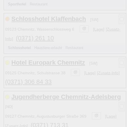
Sporthotel
Restaurant
Schlosshotel Klaffenbach
[SW]
09123 Chemnitz, Wasserschlossweg 6
[Lage]
[Zusatz-
(0371) 261 10
Info]
Schlosshotel
Haustiere-erlaubt Restaurant
Hotel Europark Chemnitz
[SW]
09125 Chemnitz, Schulstrasse 38
[Lage]
[Zusatz-Info]
(0371) 306 84 33
Jugendherberge Chemnitz-Adelsberg
[NO]
09127 Chemnitz, Augustusburger Straße 369
[Lage]
(0371) 713 31
[Zusatz-Info]