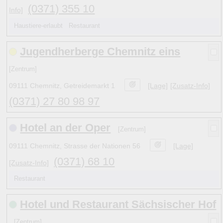
21
1
D d
Waldenburg (Sachsen)
4
(7)
(0371) 355 10
Info]
22
1
D d
Wolkenstein
4
(11)
14
1
C
b
Zschopau
Haustiere-erlaubt Restaurant
10
(3)
Jugendherberge Chemnitz eins
Hinweise:
[Zentrum]
zu b) Kulturelles und touristisches Niveau eines Ortes ode
09111 Chemnitz, Getreidemarkt 1
[Lage]
[Zusatz-Info]
zu c) Das Familien-Niveau ergibt sich aus kind- und familie
(0371) 27 80 98 97
und Unterkunft-Angeboten am Gast-Ort.
Hotel an der Oper
[Zentrum]
Alle Bewertungen haben die aktuell verfügbaren Daten zu
09111 Chemnitz, Strasse der Nationen 56
[Lage]
Bewertungen zurzeit noch ohne Lage-Bewertung.
(0371) 68 10
[Zusatz-Info]
Restaurant
Hotel und Restaurant Sächsischer Hof
[Zentrum]