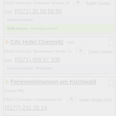
09112 Chemnitz, Zwickauer Strasse 13
[Lage]
[Zusatz-
(0371) 35 50 58 80
Info]
Haustiere-erlaubt
B&B Hotels
- Günstig buchen!
City Hotel Chemnitz
[NO]
09113 Chemnitz, Blankenauer Straße 75
[Lage]
[Zusatz-
(0371) 458 67 100
Info]
Haustiere-erlaubt Restaurant
Ferienwohnungen am Küchwald
[Zentral NW]
09113 Chemnitz, Ludwigstrasse 53
[Lage]
[Zusatz-Info]
(0177) 231 25 14