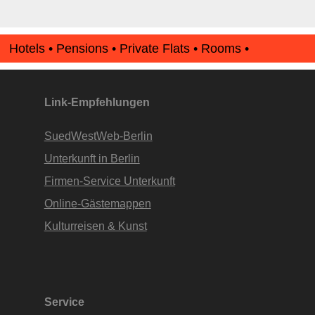
Hotels • Pensions • Private Flats • Rooms •
Apartments • www.Finde-Unterkunft.de
Link-Empfehlungen
SuedWestWeb-Berlin
Unterkunft in Berlin
Firmen-Service Unterkunft
Online-Gästemappen
Kulturreisen & Kunst
Service