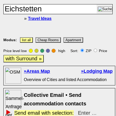
»
Travel Ideas
Modus:
list all
Cheap Rooms
Apartment
Price level low
high Sort:
ZIP
Price
with Surround »
»Areas Map
»Lodging Map
Overview of Cities and listed Accommodation
Collective Email • Send
accommodation contacts
Send email with selection:
Enter ...