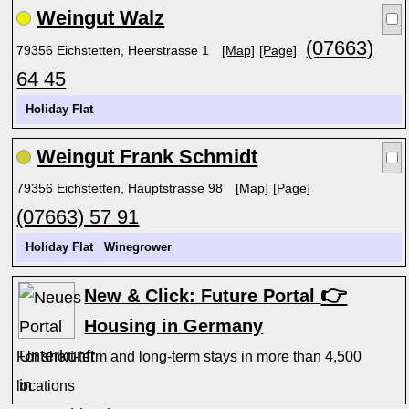
Weingut Walz
(07663)
79356 Eichstetten, Heerstrasse 1
[Map]
[Page]
64 45
Holiday Flat
Weingut Frank Schmidt
79356 Eichstetten, Hauptstrasse 98
[Map]
[Page]
(07663) 57 91
Holiday Flat
Winegrower
👉
New & Click: Future Portal
Housing in Germany
For short-term and long-term stays in more than 4,500
locations