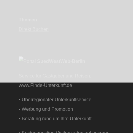
Themen
Direkt Buchen
SuedWestWeb-Berlin
Service für Gastgeber und Reisen.
www.Finde-Unterkunft.de
• Überregionaler Unterkunftservice
• Werbung und Promotion
• Beratung rund um Ihre Unterkunft
• Kostengünstige Visitenkarten auf unseren