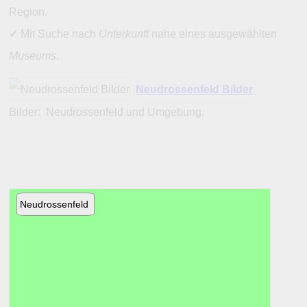
Region.
✓
Mit Suche nach
Unterkunft
nahe eines ausgewählten
Museums
.
Neudrossenfeld Bilder
Bilder: Neudrossenfeld und Umgebung.
Neudrossenfeld
Trebgas