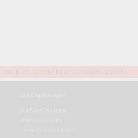
Hotels • Pensionen • Ferienwohnungen • Zimmer •
Apartments • www.Finde-Unterkunft.de
Link-Empfehlungen
SuedWestWeb-Berlin
Unterkunft in Berlin
Firmen-Service Unterkunft