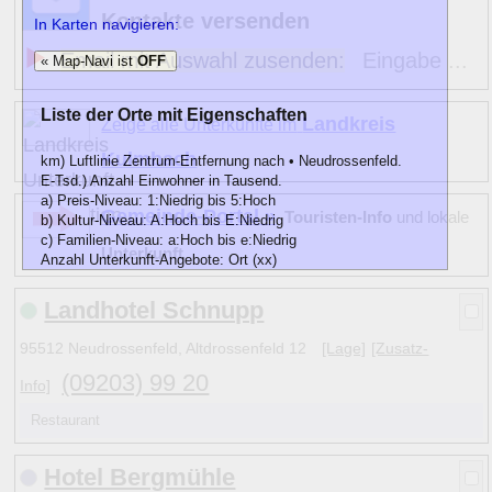
Kontakte versenden
In Karten navigieren:
Email mit Auswahl zusenden:
Eingabe ...
« Map-Navi ist
OFF
Liste der Orte mit Eigenschaften
Landkreis
Zeige alle Unterkünfte im
Kulmbach
km) Luftlinie Zentrum-Entfernung nach • Neudrossenfeld.
E-Tsd.) Anzahl Einwohner in Tausend.
a) Preis-Niveau: 1:Niedrig bis 5:Hoch
Gemeinde-Portal »
Touristen-Info
und lokale
b) Kultur-Niveau: A:Hoch bis E:Niedrig
c) Familien-Niveau: a:Hoch bis e:Niedrig
Unterkunft
Anzahl Unterkunft-Angebote: Ort (xx)
km
E-Tsd.
abc)
Name
Landhotel Schnupp
12
3
A
b
Bayreuth
73
(14)
11
2
D e
Bindlach
7
(2)
95512 Neudrossenfeld, Altdrossenfeld 12
[Lage]
[Zusatz-
11
3 D e
Himmelkron
3
(1)
(09203) 99 20
Info]
9
2
D
a
Kasendorf
2
(1)
•
3 D c
» Neudrossenfeld
3
(3)
Restaurant
7
3 C
b
Thurnau
4
(4)
8
2
D e
Trebgast
1
(1)
Hotel Bergmühle