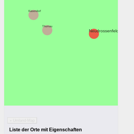
Kasendorf
Thurnau
Neudrossenfeld
Ba
» Umland-Map
Liste der Orte mit Eigenschaften