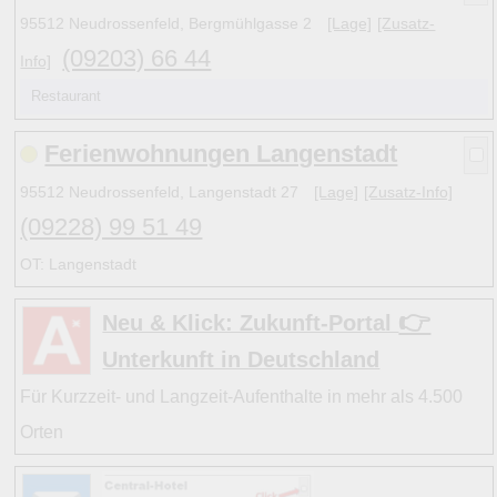
95512 Neudrossenfeld, Bergmühlgasse 2
[Lage]
[Zusatz-
Hinweise:
(09203) 66 44
Info]
zu b) Kulturelles und touristisches Niveau eines Ortes ode
Restaurant
zu c) Das Familien-Niveau ergibt sich aus kind- und familie
und Unterkunft-Angeboten am Gast-Ort.
Ferienwohnungen Langenstadt
95512 Neudrossenfeld, Langenstadt 27
[Lage]
[Zusatz-Info]
Alle Bewertungen haben die aktuell verfügbaren Daten zu
(09228) 99 51 49
Bewertungen zurzeit noch ohne Lage-Bewertung.
OT: Langenstadt
👉
Neu & Klick: Zukunft-Portal
Unterkunft in Deutschland
Für Kurzzeit- und Langzeit-Aufenthalte in mehr als 4.500
Orten