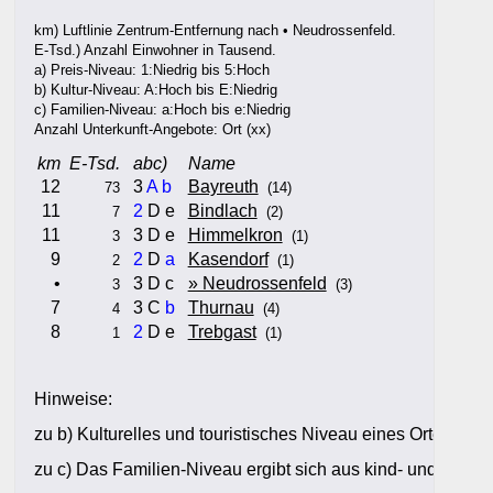
km) Luftlinie Zentrum-Entfernung nach • Neudrossenfeld.
E-Tsd.) Anzahl Einwohner in Tausend.
a) Preis-Niveau: 1:Niedrig bis 5:Hoch
b) Kultur-Niveau: A:Hoch bis E:Niedrig
c) Familien-Niveau: a:Hoch bis e:Niedrig
Anzahl Unterkunft-Angebote: Ort (xx)
km
E-Tsd.
abc)
Name
12
3
A
b
Bayreuth
73
(14)
11
2
D e
Bindlach
7
(2)
11
3 D e
Himmelkron
3
(1)
9
2
D
a
Kasendorf
2
(1)
•
3 D c
» Neudrossenfeld
3
(3)
7
3 C
b
Thurnau
4
(4)
8
2
D e
Trebgast
1
(1)
Hinweise:
zu b) Kulturelles und touristisches Niveau eines Ortes oder
zu c) Das Familien-Niveau ergibt sich aus kind- und familien