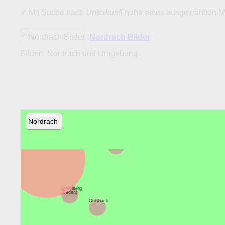
✓
Mit Suche nach
Unterkunft
nahe eines ausgewählten
M
Nordrach Bilder
Bilder: Nordrach und Umgebung.
Nordrach
Offenburg
Durbach
Ortenberg
(Baden)
Ohlsbach