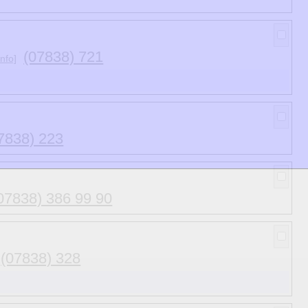
(07838) 721
nfo]
7838) 223
r Gebiets.
07838) 386 99 90
n-orientierten Kultur-
(07838) 328
r Grundlage.