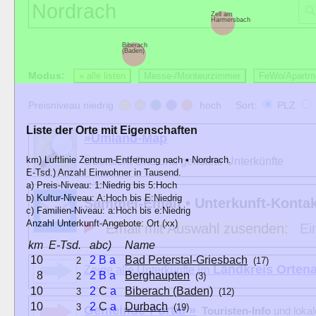
Zell am
Harmersbach
Biberach
(Baden)
Modus:
» alle listen
Messe-/Monteurzimmer
FeWo/Apartm
Preisniveau niedrig
hoch Sort:
PLZ
Liste der Orte mit Eigenschaften
»Umland-Map
km) Luftlinie Zentrum-Entfernung nach • Nordrach.
Übersicht Orte und gelistete Unterkünfte
E-Tsd.) Anzahl Einwohner in Tausend.
a) Preis-Niveau: 1:Niedrig bis 5:Hoch
b) Kultur-Niveau: A:Hoch bis E:Niedrig
Sammel-Email • Unterkunft-Konta
c) Familien-Niveau: a:Hoch bis e:Niedrig
Anzahl Unterkunft-Angebote: Ort (xx)
Email mit Auswahl zusenden:
Ei
km
E-Tsd.
abc)
Name
10
2
B
a
Bad Peterstal-Griesbach
2
(17)
Landkreis Orten
Zeige alle Unterkünfte im
8
2
B
a
Berghaupten
2
(3)
10
2
C
a
Biberach (Baden)
3
(12)
10
2
C
a
Durbach
3
(19)
Gemeinde-Portal »
Touristen-Info
und loka