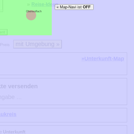
»
Reise-Ideen
« Map-Navi ist
OFF
Oberwolfach
ent
mit Umgebung »
Preis
»Unterkunft-Map
kte versenden
ngabe ...
aukreis
le
Unterkunft