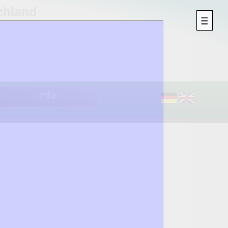
chland
Info