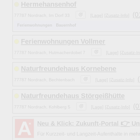
Hermehansenhof
(0
77787 Nordrach, Im Dorf 33
[Lage]
[Zusatz-Info]
Ferienwohnungen
Bauernhof
Ferienwohnungen Vollmer
77787 Nordrach, Hutmacherdobel 7
[Lage]
[Zusatz-In
Naturfreundehaus Kornebene
77787 Nordrach, Bechtenbach
[Lage]
[Zusatz-Info]
Naturfreundehaus Störgeißhütte
(0
77787 Nordrach, Kohlberg 5
[Lage]
[Zusatz-Info]
👉
Neu & Klick: Zukunft-Portal
Unt
Für Kurzzeit- und Langzeit-Aufenthalte in mehr