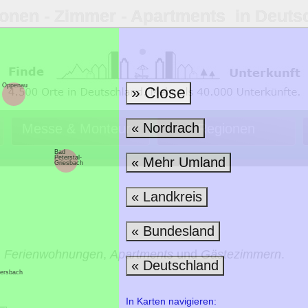
ionen ‐ Zimmer ‐ Apartments in Deuts
Oppenau
» Close
« Nordrach
Messe & Monteure
Regionen
Bad
Peterstal-
« Mehr Umland
Griesbach
« Landkreis
« Bundesland
,
Ferienwohnungen
,
Apartments
und
Gästezimmern
.
« Deutschland
ersbach
In Karten navigieren: