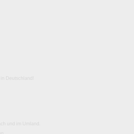
 in Deutschland!
ach und im Umland.
en
.