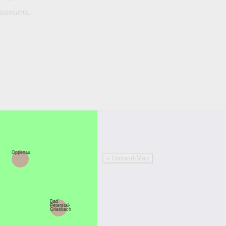
useums
.
Oppenau
» Umland-Map
Bad
Peterstal-
Griesbach