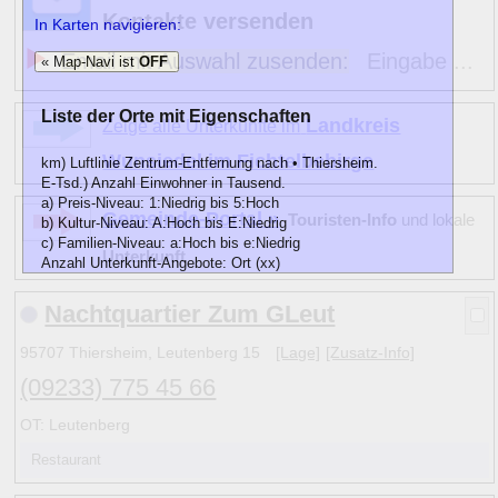
Kontakte versenden
In Karten navigieren:
Email mit Auswahl zusenden:
Eingabe ...
« Map-Navi ist
OFF
Liste der Orte mit Eigenschaften
Landkreis
Zeige alle Unterkünfte im
Wunsiedel im Fichtelbebirge
km) Luftlinie Zentrum-Entfernung nach • Thiersheim.
E-Tsd.) Anzahl Einwohner in Tausend.
a) Preis-Niveau: 1:Niedrig bis 5:Hoch
Gemeinde-Portal »
Touristen-Info
und lokale
b) Kultur-Niveau: A:Hoch bis E:Niedrig
c) Familien-Niveau: a:Hoch bis e:Niedrig
Unterkunft
Anzahl Unterkunft-Angebote: Ort (xx)
km
E-Tsd.
abc)
Name
Nachtquartier Zum GLeut
4
1
D c
Arzberg (Oberfranken)
5
(3)
11
3 C
b
Bad Alexandersbad
1
(12)
95707 Thiersheim, Leutenberg 15
[Lage]
[Zusatz-Info]
6
1
C
b
Hohenberg an der Eger
1
(5)
(09233) 775 45 66
12
1
D
b
Marktleuthen
3
(3)
7
1
D c
Marktredwitz
17
(4)
OT: Leutenberg
•
2
D c
» Thiersheim
1
(2)
Restaurant
10
1
D c
Wunsiedel
9
(5)