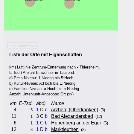
Alexandersbad
» Umland-Map
Liste der Orte mit Eigenschaften
km) Luftlinie Zentrum-Entfernung nach • Thiersheim.
E-Tsd.) Anzahl Einwohner in Tausend.
a) Preis-Niveau: 1:Niedrig bis 5:Hoch
b) Kultur-Niveau: A:Hoch bis E:Niedrig
c) Familien-Niveau: a:Hoch bis e:Niedrig
Anzahl Unterkunft-Angebote: Ort (xx)
km
E-Tsd.
abc)
Name
4
1
D c
Arzberg (Oberfranken)
5
(3)
11
3 C
b
Bad Alexandersbad
1
(12)
6
1
C
b
Hohenberg an der Eger
1
(5)
12
1
D
b
Marktleuthen
3
(3)