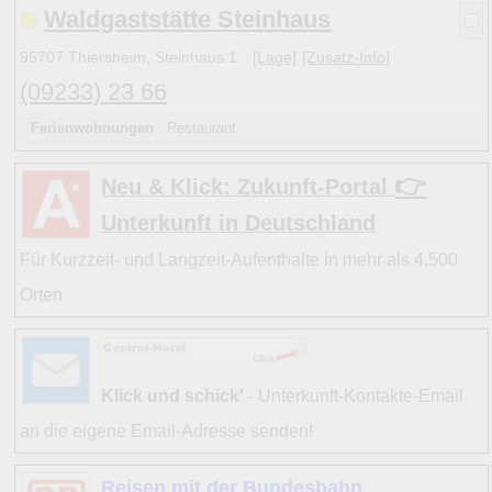
Waldgaststätte Steinhaus
Hinweise:
95707 Thiersheim, Steinhaus 1
[Lage]
[Zusatz-Info]
zu b) Kulturelles und touristisches Niveau eines Ortes ode
(09233) 23 66
zu c) Das Familien-Niveau ergibt sich aus kind- und familie
Ferienwohnungen
Restaurant
und Unterkunft-Angeboten am Gast-Ort.
👉
Neu & Klick: Zukunft-Portal
Alle Bewertungen haben die aktuell verfügbaren Daten zu
Unterkunft in Deutschland
Bewertungen zurzeit noch ohne Lage-Bewertung.
Für Kurzzeit- und Langzeit-Aufenthalte in mehr als 4.500
Orten
Klick und schick'
- Unterkunft-Kontakte-Email
an die eigene Email-Adresse senden!
Reisen mit der Bundesbahn