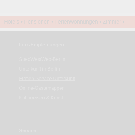
Hotels • Pensionen • Ferienwohnungen • Zimmer •
Apartments • www.Finde-Unterkunft.de
Link-Empfehlungen
SuedWestWeb-Berlin
Unterkunft in Berlin
Firmen-Service Unterkunft
Online-Gästemappen
Kulturreisen & Kunst
Service