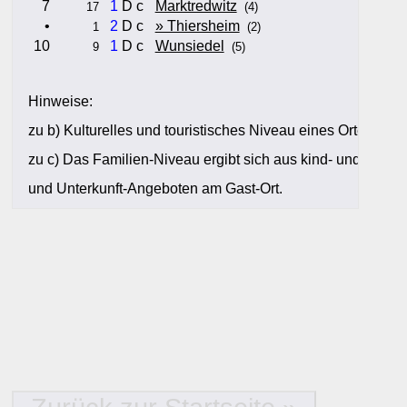
7
1
D c
Marktredwitz
17
(4)
•
2
D c
» Thiersheim
1
(2)
10
1
D c
Wunsiedel
9
(5)
Hinweise:
zu b) Kulturelles und touristisches Niveau eines Ortes oder
zu c) Das Familien-Niveau ergibt sich aus kind- und familien
und Unterkunft-Angeboten am Gast-Ort.
Alle Bewertungen haben die aktuell verfügbaren Daten zur
Bewertungen zurzeit noch ohne Lage-Bewertung.