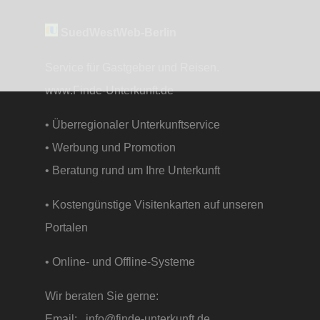
SuedWestWeb-Berlin
Service für Gastgeber und Reisen.
www.Finde-Unterkunft.de
• Überregionaler Unterkunftservice
• Werbung und Promotion
• Beratung rund um Ihre Unterkunft
• Kostengünstige Visitenkarten auf unseren
Portalen
• Online- und Offline-Systeme
Wir beraten Sie gerne:
Email:
info@finde-unterkunft.de