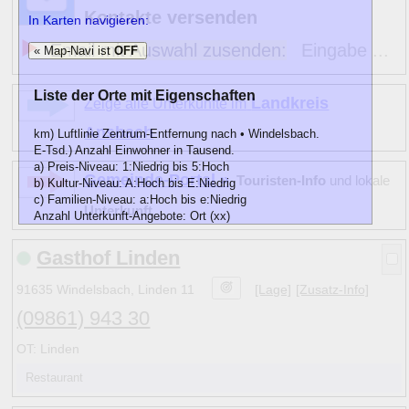
Kontakte versenden
In Karten navigieren:
Email mit Auswahl zusenden:
Eingabe ...
« Map-Navi ist
OFF
Liste der Orte mit Eigenschaften
Landkreis
Zeige alle Unterkünfte im
Ansbach
km) Luftlinie Zentrum-Entfernung nach • Windelsbach.
E-Tsd.) Anzahl Einwohner in Tausend.
a) Preis-Niveau: 1:Niedrig bis 5:Hoch
Gemeinde-Portal »
Touristen-Info
und lokale
b) Kultur-Niveau: A:Hoch bis E:Niedrig
c) Familien-Niveau: a:Hoch bis e:Niedrig
Unterkunft
Anzahl Unterkunft-Angebote: Ort (xx)
km
E-Tsd.
abc)
Name
Gasthof Linden
13
1
C
b
Adelshofen (Mittelfranken)
<0
(4)
9
2
C
a
Colmberg
2
(6)
91635 Windelsbach, Linden 11
[Lage]
[Zusatz-Info]
6
2
D d
Gallmersgarten
1
(2)
(09861) 943 30
8
2
C
b
Gebsattel
1
(4)
7
2
C
a
Geslau
1
(5)
OT: Linden
5
2
D d
Neusitz
2
(3)
Restaurant
9
1
C
b
Oberdachstetten
1
(3)
11
2
C
b
Ohrenbach
1
(4)