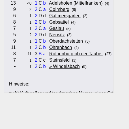
13
1
C
b
Adelshofen (Mittelfranken)
<0
(4)
9
2
C
a
Colmberg
2
(6)
6
2
D d
Gallmersgarten
1
(2)
8
2
C
b
Gebsattel
1
(4)
7
2
C
a
Geslau
1
(5)
5
2
D d
Neusitz
2
(3)
9
1
C
b
Oberdachstetten
1
(3)
11
2
C
b
Ohrenbach
1
(4)
8
3
B
a
Rothenburg ob der Tauber
11
(27)
7
2
C c
Steinsfeld
1
(3)
•
2
C
b
» Windelsbach
1
(9)
Hinweise:
zu b) Kulturelles und touristisches Niveau eines Ortes oder
zu c) Das Familien-Niveau ergibt sich aus kind- und familien
und Unterkunft-Angeboten am Gast-Ort.