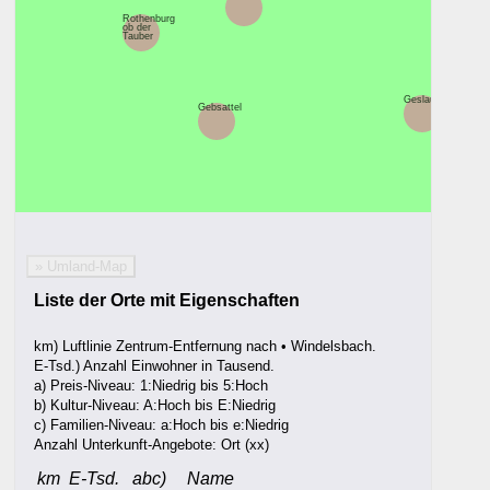
Rothenburg
ob der
Tauber
Geslau
Gebsattel
» Umland-Map
Liste der Orte mit Eigenschaften
km) Luftlinie Zentrum-Entfernung nach • Windelsbach.
E-Tsd.) Anzahl Einwohner in Tausend.
a) Preis-Niveau: 1:Niedrig bis 5:Hoch
b) Kultur-Niveau: A:Hoch bis E:Niedrig
c) Familien-Niveau: a:Hoch bis e:Niedrig
Anzahl Unterkunft-Angebote: Ort (xx)
km
E-Tsd.
abc)
Name