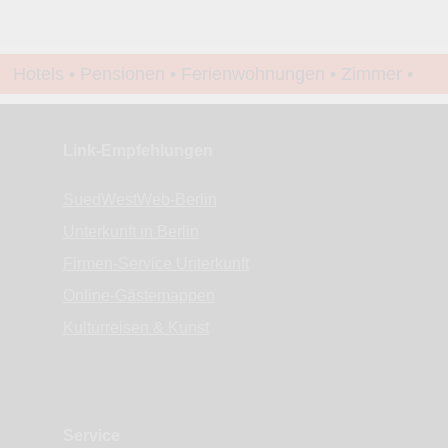
Hotels • Pensionen • Ferienwohnungen • Zimmer •
Apartments • www.Finde-Unterkunft.de
Link-Empfehlungen
SuedWestWeb-Berlin
Unterkunft in Berlin
Firmen-Service Unterkunft
Online-Gästemappen
Kulturreisen & Kunst
Service