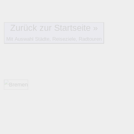
Alle Bewertungen haben die aktuell verfügbaren Daten zur
Bewertungen zurzeit noch ohne Lage-Bewertung.
Zurück zur Startseite »
Mit Auswahl Städte, Reiseziele, Radtouren