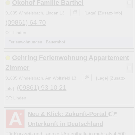
Ökohof Familie Barthel
91635 Windelsbach, Linden 13
[Lage]
[Zusatz-Info]
(09861) 64 70
OT: Linden
Ferienwohnungen
Bauernhof
Gehring Ferienwohnung Appartement
Zimmer
91635 Windelsbach, Am Wolfsfeld 13
[Lage]
[Zusatz-
(09861) 93 10 21
Info]
OT: Linden
👉
Neu & Klick: Zukunft-Portal
Unterkunft in Deutschland
Für Kurzzeit- und Langzeit-Aufenthalte in mehr als 4.500