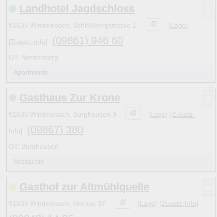
Landhotel Jagdschloss
8
3
B
a
Rothenburg ob der Tauber
11
(27)
7
2
C c
Steinsfeld
1
(3)
91635 Windelsbach, Schloßbergstrasse 1
[Lage]
•
2
C
b
» Windelsbach
1
(9)
(09861) 946 60
[Zusatz-Info]
OT: Nordenberg
Hinweise:
Apartments
zu b) Kulturelles und touristisches Niveau eines Ortes ode
zu c) Das Familien-Niveau ergibt sich aus kind- und familie
Gasthaus Zur Krone
und Unterkunft-Angeboten am Gast-Ort.
91635 Windelsbach, Burghausen 9
[Lage]
[Zusatz-
(09867) 380
Info]
Alle Bewertungen haben die aktuell verfügbaren Daten zu
OT: Burghausen
Bewertungen zurzeit noch ohne Lage-Bewertung.
Restaurant
Gasthof zur Altmühlquelle
91635 Windelsbach, Hornau 37
[Lage]
[Zusatz-Info]