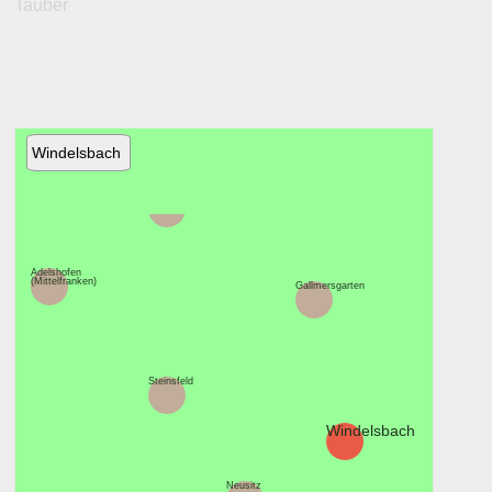
Tauber
Windelsbach
Ohrenbach
Adelshofen
(Mittelfranken)
Gallmersgarten
Steinsfeld
Windelsbach
Neusitz