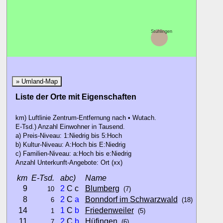
Stühlingen
» Umland-Map
Liste der Orte mit Eigenschaften
km) Luftlinie Zentrum-Entfernung nach • Wutach.
E-Tsd.) Anzahl Einwohner in Tausend.
a) Preis-Niveau: 1:Niedrig bis 5:Hoch
b) Kultur-Niveau: A:Hoch bis E:Niedrig
c) Familien-Niveau: a:Hoch bis e:Niedrig
Anzahl Unterkunft-Angebote: Ort (xx)
km
E-Tsd.
abc)
Name
9
2
C c
Blumberg
10
(7)
8
2
C
a
Bonndorf im Schwarzwald
6
(18)
14
1
C
b
Friedenweiler
1
(5)
11
2
C
b
Hüfingen
7
(6)