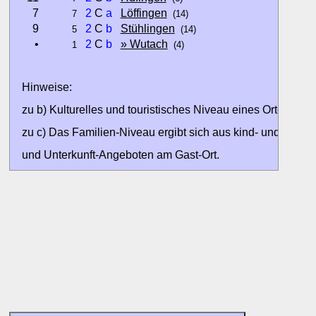
7
2
C
a
Löffingen
7
(14)
9
2
C
b
Stühlingen
5
(14)
•
2
C
b
» Wutach
1
(4)
Hinweise:
zu b) Kulturelles und touristisches Niveau eines Ortes oder
zu c) Das Familien-Niveau ergibt sich aus kind- und familien
und Unterkunft-Angeboten am Gast-Ort.
Alle Bewertungen haben die aktuell verfügbaren Daten zur
Bewertungen zurzeit noch ohne Lage-Bewertung.