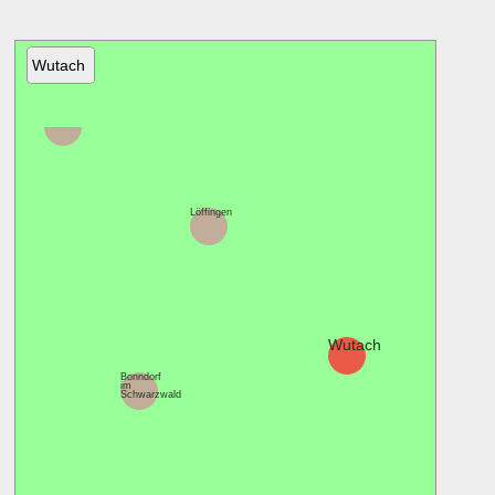
Wutach
Friedenweiler
Löffingen
Wutach
Bonndorf
im
Schwarzwald