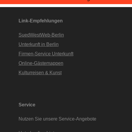
Apartments • www.Finde-Unterkunft.de
Link-Empfehlungen
SuedWestWeb-Berlin
Unterkunft in Berlin
Firmen-Service Unterkunft
Online-Gästemappen
Kulturreisen & Kunst
Service
Nutzen Sie unsere Service-Angebote