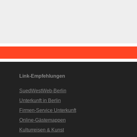
Link-Empfehlungen
SuedWestWeb-Berlin
Unterkunft in Berlin
Firmen-Service Unterkunft
Online-Gästemappen
Kulturreisen & Kunst