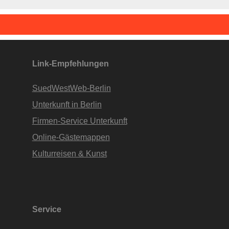
Link-Empfehlungen
SuedWestWeb-Berlin
Unterkunft in Berlin
Firmen-Service Unterkunft
Online-Gästemappen
Kulturreisen & Kunst
Service