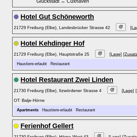
Glückstadt ↔ Cuxhaven
Hotel Gut Schöneworth
21729 Freiburg (Elbe), Landesbrücker Strasse 42
[La
Hotel Kehdinger Hof
21729 Freiburg (Elbe), Hauptstraße 25
[Lage]
[Zusatz
Haustiere-erlaubt Restaurant
Hotel Restaurant Zwei Linden
21730 Freiburg (Elbe), Itzwördener Strasse 4
[Lage]
OT: Balje-Hörne
Apartments
Haustiere-erlaubt Restaurant
Ferienhof Gellert
21730 Freiburg (Elbe), Hörne-West 43
[Lage]
[Zusatz