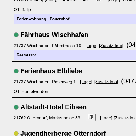
OT: Balje
Ferienwohnung
Bauernhof
Fährhaus Wischhafen
(04
21737 Wischhafen, Fährstrasse 16
[Lage]
[Zusatz-Info]
Restaurant
Ferienhaus Elbliebe
(047
21737 Wischhafen, Rosenweg 1
[Lage]
[Zusatz-Info]
OT: Hamelwörden
Altstadt-Hotel Eibsen
21762 Otterndorf, Marktstrasse 33
[Lage]
[Zusatz-Inf
Jugendherberge Otterndorf