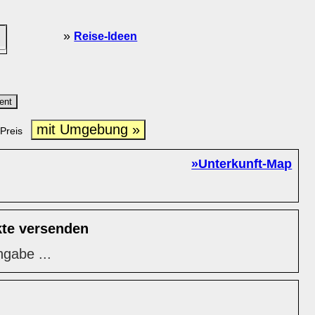
»
Reise-Ideen
ent
mit Umgebung »
Preis
»Unterkunft-Map
kte versenden
ngabe ...