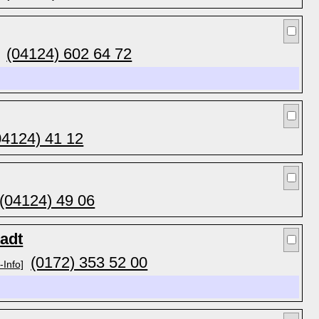
(04124) 602 64 72
04124) 41 12
(04124) 49 06
adt
(0172) 353 52 00
-Info]