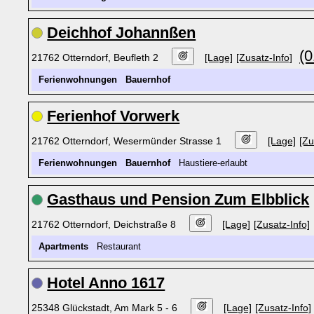
Deichhof Johannßen
(0
21762 Otterndorf, Beufleth 2
[Lage]
[Zusatz-Info]
Ferienwohnungen
Bauernhof
Ferienhof Vorwerk
21762 Otterndorf, Wesermünder Strasse 1
[Lage]
[Zu
Ferienwohnungen
Bauernhof
Haustiere-erlaubt
Gasthaus und Pension Zum Elbblick
21762 Otterndorf, Deichstraße 8
[Lage]
[Zusatz-Info]
Apartments
Restaurant
Hotel Anno 1617
25348 Glückstadt, Am Mark 5 - 6
[Lage]
[Zusatz-Info]