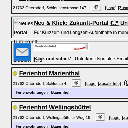
21762 Otterndorf, Schleusenstrasse 147
[Lage]
[Zusa
👉
Neu & Klick: Zukunft-Portal
Unt
Für Kurzzeit- und Langzeit-Aufenthalte in mehr
Klick und schick'
- Unterkunft-Kontakte-Emai
Ferienhof Marienthal
(
21762 Otterndorf, Schleuse 4
[Lage]
[Zusatz-Info]
Ferienwohnungen
Bauernhof
Ferienhof Wellingsbüttel
21762 Otterndorf, Wellingsbütteler Weg 18
[Lage]
[Zu
Ferienwohnungen
Bauernhof