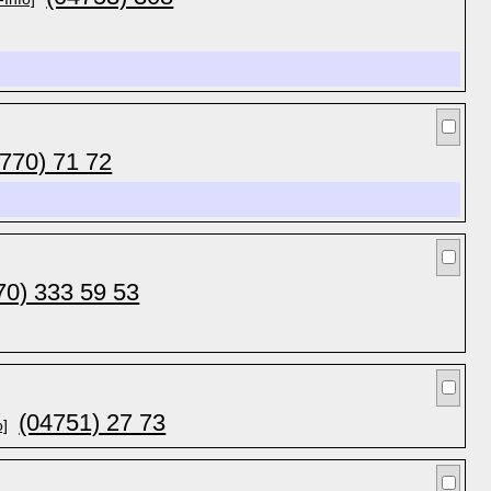
770) 71 72
70) 333 59 53
(04751) 27 73
o]