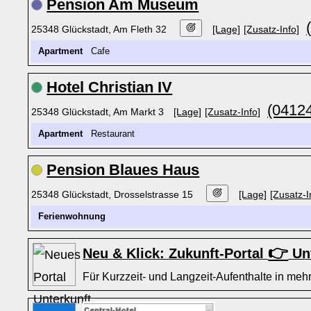
Pension Am Museum
25348 Glückstadt, Am Fleth 32
[Lage]
[Zusatz-Info]
Apartment
Cafe
Hotel Christian IV
(04124
25348 Glückstadt, Am Markt 3
[Lage]
[Zusatz-Info]
Apartment
Restaurant
Pension Blaues Haus
25348 Glückstadt, Drosselstrasse 15
[Lage]
[Zusatz-I
Ferienwohnung
👉
Neu & Klick: Zukunft-Portal
Unt
Für Kurzzeit- und Langzeit-Aufenthalte in mehr