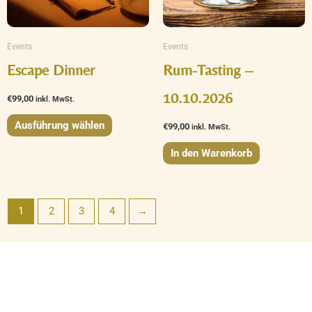
Die
Optionen
können
Events
Events
auf
Escape Dinner
Rum-Tasting –
der
10.10.2026
€
99,00
Produktseite
inkl. MwSt.
gewählt
Ausführung wählen
€
99,00
inkl. MwSt.
werden
In den Warenkorb
1
2
3
4
→