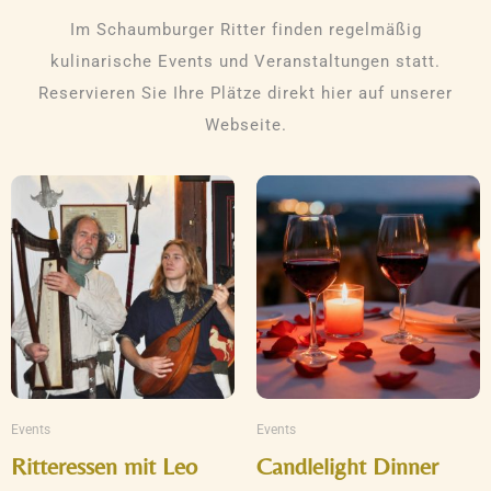
Im Schaumburger Ritter finden regelmäßig
kulinarische Events und Veranstaltungen statt.
Reservieren Sie Ihre Plätze direkt hier auf unserer
Webseite.
Preisspanne:
Dieses
Dieses
€129,00
Produkt
Produkt
bis
€199,00
weist
weist
mehrere
mehrere
Varianten
Varianten
auf.
auf.
Die
Die
Optionen
Optionen
können
können
Events
Events
auf
auf
Ritteressen mit Leo
Candlelight Dinner
der
der