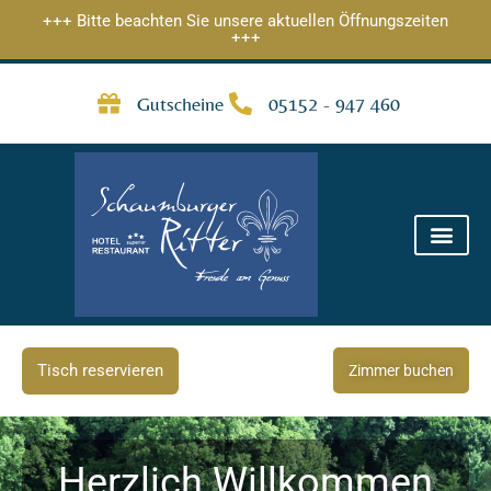
Zum
+++ Bitte beachten Sie unsere aktuellen Öffnungszeiten
+++
Inhalt
springen
Gutscheine
05152 - 947 460
Tisch reservieren
Zimmer buchen
Herzlich Willkommen