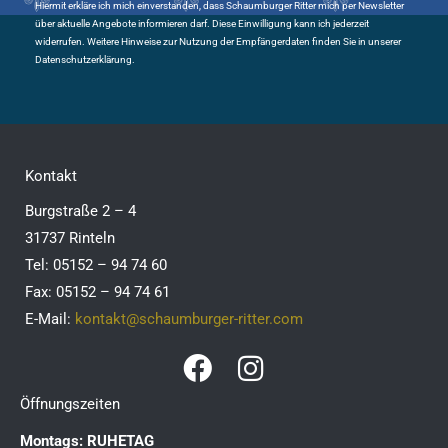
Hiermit erkläre ich mich einverstanden, dass Schaumburger Ritter mich per Newsletter
über aktuelle Angebote informieren darf. Diese Einwilligung kann ich jederzeit
widerrufen. Weitere Hinweise zur Nutzung der Empfängerdaten finden Sie in unserer
Datenschutzerklärung.
Kontakt
Burgstraße 2 – 4
31737 Rinteln
Tel: 05152 – 94 74 60
Fax: 05152 – 94 74 61
E-Mail:
kontakt@schaumburger-ritter.com
F
I
a
n
Öffnungszeiten
c
s
Montags: RUHETAG