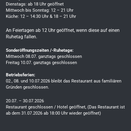
e
t
Dienstags: ab 18 Uhr geöffnet
b
a
Mittwoch bis Sonntag: 12 – 21 Uhr
Küche: 12 – 14:30 Uhr & 18 – 21 Uhr
o
g
o
r
An Feiertagen ab 12 Uhr geöffnet, wenn diese auf einen
k
a
Ruhetag fallen.
m
Sonderöffnungszeiten /-Ruhetage:
Mittwoch 08.07. ganztags geschlossen
Freitag 10.07. ganztags geschlossen
Betriebsferien:
02., 08. und 10.07.2026 bleibt das Restaurant aus familiären
Gründen geschlossen.
20.07. – 30.07.2026
Restaurant geschlossen / Hotel geöffnet, (Das Restaurant ist
ab dem 31.07.2026 ab 18:00 Uhr wieder geöffnet)