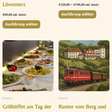
Löwenterz
€
129,00
–
€
199,00
Produktseite
Produktse
inkl. MwSt.
gewählt
gewählt
Ausführung wählen
€
59,00
inkl. MwSt.
werden
werden
Ausführung wählen
Events
Events
Grillbüffet am Tag der
Runter vom Berg und