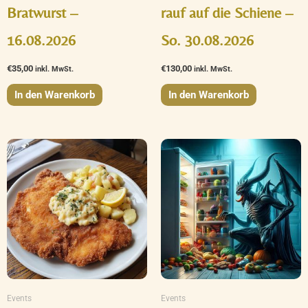
Bratwurst –
rauf auf die Schiene –
16.08.2026
So. 30.08.2026
€
35,00
€
130,00
inkl. MwSt.
inkl. MwSt.
In den Warenkorb
In den Warenkorb
Events
Events