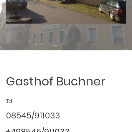
Gasthof Buchner
Tel:
08545/911033
+498545/911033