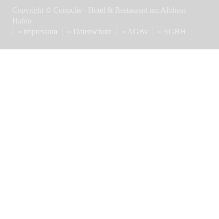
Copyright © Corniche - Hotel & Restaurant am Altrhein-
Hafen
» Impressum
» Datenschutz
» AGBs
» AGBH