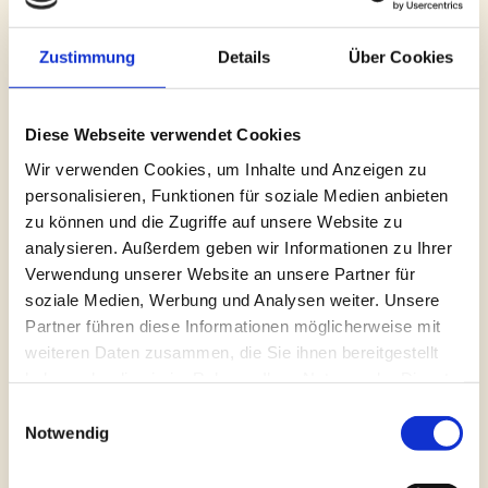
Freizeitangeboten wie das Erlebnisschwimmbad
Wonnemar, der Landeshauptstadt Schwerin sowie der
Zustimmung
Details
Über Cookies
Hansestadt Rostock mit der jährlichen Hanse Sail und die
unmittelbare Nähe zur Ostsee bieten darüber hinaus
Diese Webseite verwendet Cookies
vielfältige Freizeitangebote, falls das Wetter einmal nicht
mitspielt.
Wir verwenden Cookies, um Inhalte und Anzeigen zu
personalisieren, Funktionen für soziale Medien anbieten
zu können und die Zugriffe auf unsere Website zu
"Gedeckter Tisch":
analysieren. Außerdem geben wir Informationen zu Ihrer
Verwendung unserer Website an unsere Partner für
Warin: Gaststätte "Taun Sandhaas", "XXL
soziale Medien, Werbung und Analysen weiter. Unsere
Schlemmerhaus", "Kaffee Lubitz" , Strandkaffee Am
Partner führen diese Informationen möglicherweise mit
Großen Wariner See, Imbiss "Grillhaus Warin"
weiteren Daten zusammen, die Sie ihnen bereitgestellt
Neukloster: Gaststätte und Kaffee "Schöne Aussicht"
haben oder die sie im Rahmen Ihrer Nutzung der Dienste
Brüel: Griechisches Restaurant "Athena" , "Seeblick
gesammelt haben.
Einwilligungsauswahl
am Roten See"
Notwendig
Einkaufsmöglichkeiten in Warin : Edeka, Norma, Lidl, Kik