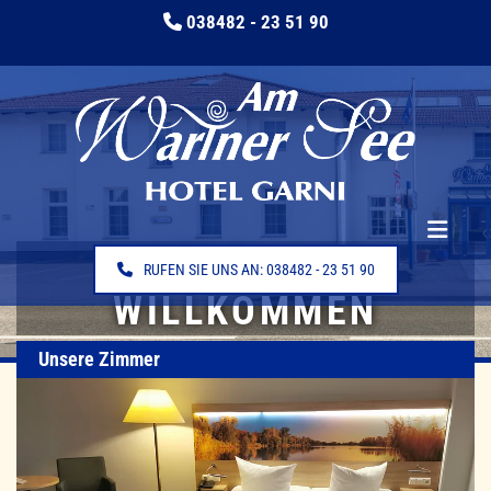
Zum Inhalt springen
038482 - 23 51 90

HERZLICH
RUFEN SIE UNS AN: 038482 - 23 51 90
WILLKOMMEN
Unsere Zimmer