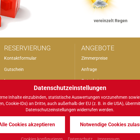
vereinzelt Regen
RESERVIERUNG
ANGEBOTE
Kontaktformular
Zimmerpreise
Gutschein
Anfrage
Impressum
Gutscheine
Datenschutzeinstellungen
Datenschutz
rne Inhalte einzubinden, statistische Auswertungen vorzunehmen sowie 
okie-IDs) an Dritte, auch außerhalb der EU (z. B. in die USA), übermittelt
Datenschutzeinstellungen widerrufen werden.
Alle Cookies akzeptieren
Notwendige Cookies zulas
P
INFOS
COOKIES
Cookies konfigurieren
Datenschutz
Impressum