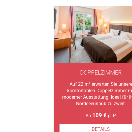
DOPPELZIMMER
Auf 22 m² erwarten Sie unser
komfortablen Doppelzimmer m
moderner Ausstattung. Ideal für I
Nordseeurlaub zu zweit.
109 €
Ab
p. P.
DETAILS