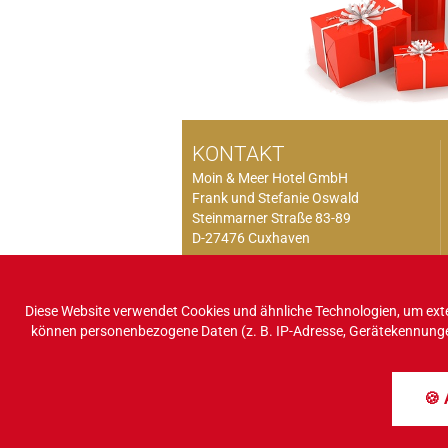
KONTAKT
Moin & Meer Hotel GmbH
Frank und Stefanie Oswald
Steinmarner Straße 83-89
D-27476 Cuxhaven
Telefon:
04721 / 664822
Fax: 04721 / 664824
Diese Website verwendet Cookies und ähnliche Technologien, um exte
können personenbezogene Daten (z. B. IP-Adresse, Gerätekennungen, Co
E-Mail:
service@moin.info
Internet: www.moin.info
🍪 
IMPRESSUM
DATENSCHUTZ
SITEMA