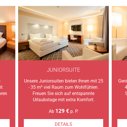
JUNIORSUITE
e
Unsere Juniorsuiten bieten Ihnen mit 25
Geni
it
- 35 m² viel Raum zum Wohlfühlen.
4
hren
Freuen Sie sich auf entspannte
S
Urlaubstage mit extra Komfort.
129 €
Ab
p. P.
DETAILS