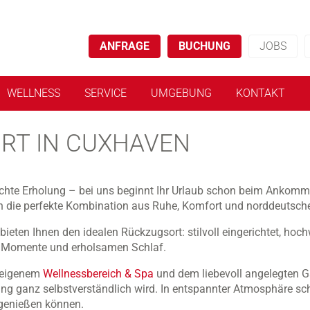
ANFRAGE
BUCHUNG
JOBS
WELLNESS
SERVICE
UMGEBUNG
KONTAKT
RT IN CUXHAVEN
 echte Erholung – bei uns beginnt Ihr Urlaub schon beim Ankom
n die perfekte Kombination aus Ruhe, Komfort und norddeutsche
bieten Ihnen den idealen Rückzugsort: stilvoll eingerichtet, hoch
te Momente und erholsamen Schlaf.
t eigenem
Wellnessbereich & Spa
und dem liebevoll angelegten G
ng ganz selbstverständlich wird. In entspannter Atmosphäre sch
genießen können.