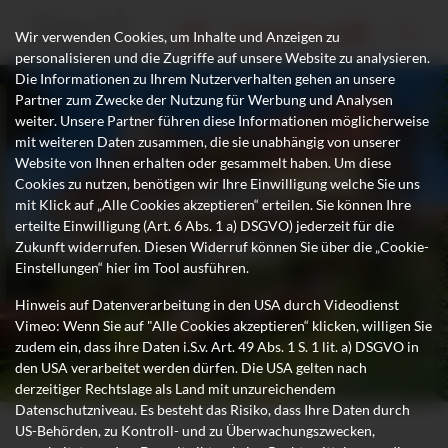
Zimmerbuchung
Wir verwenden Cookies, um Inhalte und Anzeigen zu
personalisieren und die Zugriffe auf unsere Website zu analysieren.
Die Informationen zu Ihrem Nutzerverhalten gehen an unsere
Partner zum Zwecke der Nutzung für Werbung und Analysen
weiter. Unsere Partner führen diese Informationen möglicherweise
mit weiteren Daten zusammen, die sie unabhängig von unserer
Website von Ihnen erhalten oder gesammelt haben. Um diese
Cookies zu nutzen, benötigen wir Ihre Einwilligung welche Sie uns
mit Klick auf „Alle Cookies akzeptieren“ erteilen. Sie können Ihre
erteilte Einwilligung (Art. 6 Abs. 1 a) DSGVO) jederzeit für die
Zukunft widerrufen. Diesen Widerruf können Sie über die „Cookie-
Einstellungen“ hier im Tool ausführen.
Hinweis auf Datenverarbeitung in den USA durch Videodienst
Vimeo: Wenn Sie auf "Alle Cookies akzeptieren“ klicken, willigen Sie
zudem ein, dass ihre Daten i.S.v. Art. 49 Abs. 1 S. 1 lit. a) DSGVO in
den USA verarbeitet werden dürfen. Die USA gelten nach
derzeitiger Rechtslage als Land mit unzureichendem
Datenschutzniveau. Es besteht das Risiko, dass Ihre Daten durch
US-Behörden, zu Kontroll- und zu Überwachungszwecken,